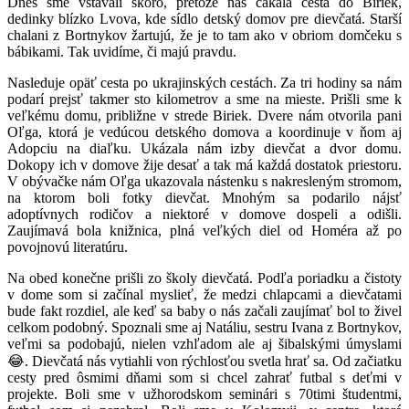
Dnes sme vstávali skoro, pretože nás čakala cesta do Biriek,
dedinky blízko Lvova, kde sídlo detský domov pre dievčatá. Starší
chalani z Bortnykov žartujú, že je to tam ako v obriom domčeku s
bábikami. Tak uvidíme, či majú pravdu.
Nasleduje opäť cesta po ukrajinských cestách. Za tri hodiny sa nám
podarí prejsť takmer sto kilometrov a sme na mieste. Prišli sme k
veľkému domu, približne v strede Biriek. Dvere nám otvorila pani
Oľga, ktorá je vedúcou detského domova a koordinuje v ňom aj
Adopciu na diaľku. Ukázala nám izby dievčat a dvor domu.
Dokopy ich v domove žije desať a tak má každá dostatok priestoru.
V obývačke nám Oľga ukazovala nástenku s nakresleným stromom,
na ktorom boli fotky dievčat. Mnohým sa podarilo nájsť
adoptívnych rodičov a niektoré v domove dospeli a odišli.
Zaujímavá bola knižnica, plná veľkých diel od Homéra až po
povojnovú literatúru.
Na obed konečne prišli zo školy dievčatá. Podľa poriadku a čistoty
v dome som si začínal myslieť, že medzi chlapcami a dievčatami
bude fakt rozdiel, ale keď sa baby o nás začali zaujímať bol to živel
celkom podobný. Spoznali sme aj Natáliu, sestru Ivana z Bortnykov,
veľmi sa podobajú, nielen vzhľadom ale aj šibalskými úmyslami
😂. Dievčatá nás vytiahli von rýchlosťou svetla hrať sa. Od začiatku
cesty pred ôsmimi dňami som si chcel zahrať futbal s deťmi v
projekte. Boli sme v užhorodskom seminári s 70timi študentmi,