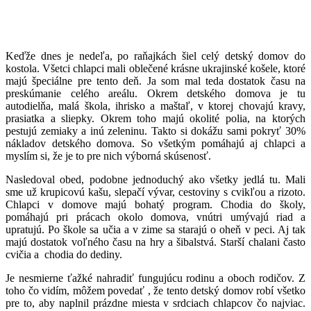
Keďže dnes je nedeľa, po raňajkách šiel celý detský domov do
kostola. Všetci chlapci mali oblečené krásne ukrajinské košele, ktoré
majú špeciálne pre tento deň. Ja som mal teda dostatok času na
preskúmanie celého areálu. Okrem detského domova je tu
autodielňa, malá škola, ihrisko a maštaľ, v ktorej chovajú kravy,
prasiatka a sliepky. Okrem toho majú okolité polia, na ktorých
pestujú zemiaky a inú zeleninu. Takto si dokážu sami pokryť 30%
nákladov detského domova. So všetkým pomáhajú aj chlapci a
myslím si, že je to pre nich výborná skúsenosť.
Nasledoval obed, podobne jednoduchý ako všetky jedlá tu. Mali
sme už krupicovú kašu, slepačí vývar, cestoviny s cvikľou a rizoto.
Chlapci v domove majú bohatý program. Chodia do školy,
pomáhajú pri prácach okolo domova, vnútri umývajú riad a
upratujú. Po škole sa učia a v zime sa starajú o oheň v peci. Aj tak
majú dostatok voľného času na hry a šibalstvá. Starší chalani často
cvičia a chodia do dediny.
Je nesmierne ťažké nahradiť fungujúcu rodinu a oboch rodičov. Z
toho čo vidím, môžem povedať , že tento detský domov robí všetko
pre to, aby naplnil prázdne miesta v srdciach chlapcov čo najviac.