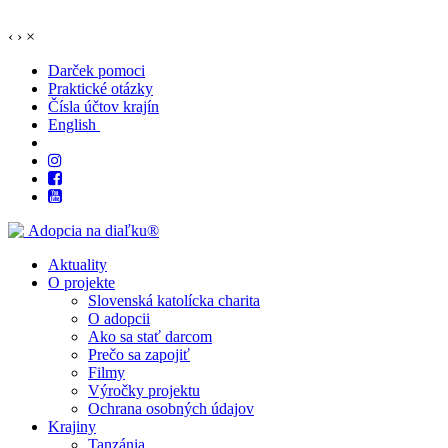
‹
›
×
Darček pomoci
Praktické otázky
Čísla účtov krajín
English
Aktuality
O projekte
Slovenská katolícka charita
O adopcii
Ako sa stať darcom
Prečo sa zapojiť
Filmy
Výročky projektu
Ochrana osobných údajov
Krajiny
Tanzánia