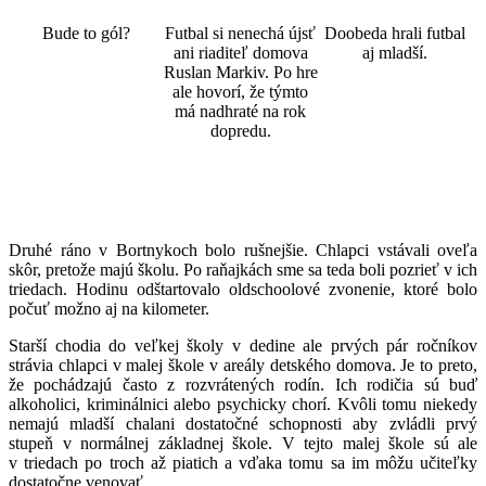
Bude to gól?
Futbal si nenechá újsť
Doobeda hrali futbal
ani riaditeľ domova
aj mladší.
Ruslan Markiv. Po hre
ale hovorí, že týmto
má nadhraté na rok
dopredu.
Druhé ráno v Bortnykoch bolo rušnejšie. Chlapci vstávali oveľa
skôr, pretože majú školu. Po raňajkách sme sa teda boli pozrieť v ich
triedach. Hodinu odštartovalo oldschoolové zvonenie, ktoré bolo
počuť možno aj na kilometer.
Starší chodia do veľkej školy v dedine ale prvých pár ročníkov
strávia chlapci v malej škole v areály detského domova. Je to preto,
že pochádzajú často z rozvrátených rodín. Ich rodičia sú buď
alkoholici, kriminálnici alebo psychicky chorí. Kvôli tomu niekedy
nemajú mladší chalani dostatočné schopnosti aby zvládli prvý
stupeň v normálnej základnej škole. V tejto malej škole sú ale
v triedach po troch až piatich a vďaka tomu sa im môžu učiteľky
dostatočne venovať.