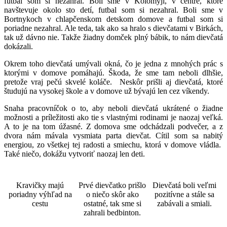
futbal som si nezahral. Boli sme v Kolomyji, v centre, ktoré
navštevuje okolo sto detí, futbal som si nezahral. Boli sme v
Bortnykoch v chlapčenskom detskom domove a futbal som si
poriadne nezahral. Ale teda, tak ako sa hralo s dievčatami v Birkách,
tak už dávno nie. Takže žiadny domček plný bábik, to nám dievčatá
dokázali.
Okrem toho dievčatá umývali okná, čo je jedna z mnohých prác s
ktorými v domove pomáhajú. Škoda, že sme tam neboli dlhšie,
pretože vraj pečú skvelé koláče. Neskôr prišli aj dievčatá, ktoré
študujú na vysokej škole a v domove už bývajú len cez víkendy.
Snaha pracovníčok o to, aby neboli dievčatá ukrátené o žiadne
možnosti a príležitosti ako tie s vlastnými rodinami je naozaj veľká.
A to je na tom úžasné. Z domova sme odchádzali podvečer, a z
dvora nám mávala vysmiata parta dievčat. Cítil som sa nabitý
energiou, zo všetkej tej radosti a smiechu, ktorá v domove vládla.
Také niečo, dokážu vytvoriť naozaj len deti.
Kravičky majú
Prvé dievčatko prišlo
Dievčatá boli veľmi
poriadny výhľad na
o niečo skôr ako
pozitívne a stále sa
cestu
ostatné, tak sme si
zabávali a smiali.
zahrali bedbinton.