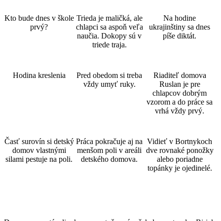
Kto bude dnes v škole
Trieda je maličká, ale
Na hodine
prvý?
chlapci sa aspoň veľa
ukrajinštiny sa dnes
naučia. Dokopy sú v
píše diktát.
triede traja.
Hodina kreslenia
Pred obedom si treba
Riaditeľ domova
vždy umyť ruky.
Ruslan je pre
chlapcov dobrým
vzorom a do práce sa
vrhá vždy prvý.
Časť surovín si detský
Práca pokračuje aj na
Vidieť v Bortnykoch
domov vlastnými
menšom poli v areáli
dve rovnaké ponožky
silami pestuje na poli.
detského domova.
alebo poriadne
topánky je ojedinelé.