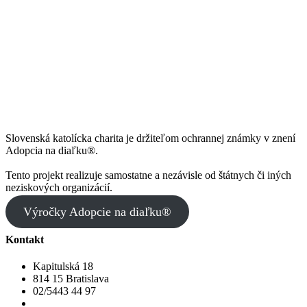
Chcem si adoptovať dieťa
Viac o adopcii na
Ukrajine
Slovenská katolícka charita je držiteľom ochrannej známky v znení
Adopcia na diaľku®.
Tento projekt realizuje samostatne a nezávisle od štátnych či iných
neziskových organizácií.
Výročky Adopcie na diaľku®
Kontakt
Kapitulská 18
814 15 Bratislava
02/5443 44 97