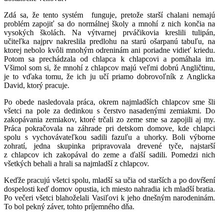
Zdá sa, že tento systém funguje, pretože starší chalani nemajú
problém zapojiť sa do normálnej školy a mnohí z nich končia na
vysokých školách. Na výtvarnej prváčikovia kreslili tulipán,
učiteľka najprv nakreslila predlohu na starú ošarpanú tabuľu, na
ktorej nebolo kvôli mnohým odreninám ani poriadne vidieť kriedu.
Potom sa prechádzala od chlapca k chlapcovi a pomáhala im.
Všimol som si, že mnohí z chlapcov majú veľmi dobrú Angličtinu,
je to vďaka tomu, že ich ju učí priamo dobrovoľník z Anglicka
David, ktorý pracuje.
Po obede nasledovala práca, okrem najmladších chlapcov sme šli
všetci na pole za dedinkou s čerstvo nasadenými zemiakmi. Do
zakopávania zemiakov, ktoré trčali zo zeme sme sa zapojili aj my.
Práca pokračovala na záhrade pri detskom domove, kde chlapci
spolu s vychovávateľkou sadili fazuľu a uhorky. Boli výborne
zohratí, jedna skupinka pripravovala drevené tyče, najstarší
z chlapcov ich zakopával do zeme a ďalší sadili. Pomedzi nich
všetkých behali a hrali sa najmladší z chlapcov.
Keďže pracujú všetci spolu, mladší sa učia od starších a po dovŕšení
dospelosti keď domov opustia, ich miesto nahradia ich mladší bratia.
Po večeri všetci blahoželali Vasiľovi k jeho dnešným narodeninám.
To bol pekný záver, tohto príjemného dňa.