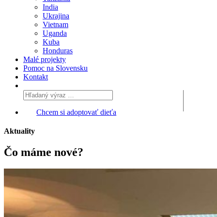
India
Ukrajina
Vietnam
Uganda
Kuba
Honduras
Malé projekty
Pomoc na Slovensku
Kontakt
Chcem si adoptovať dieťa
Aktuality
Čo máme
nové?