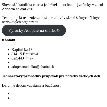
Slovenská katolícka charita je držiteľom ochrannej známky v znení
Adopcia na diaľku®.
Tento projekt realizuje samostatne a nezávisle od štátnych či iných
neziskových organizácií.
Výročky Adopcie na diaľku®
Kontakt
Kapitulská 18
814 15 Bratislava
02/5443 44 97
adopcianadialku@charita.sk
Jednorazový/pravidelný príspevok pre potreby všetkých detí
Darujme deťom vzdelanie a budúcnosť
Jednorazový
Pravidelný dar