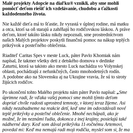
Malé projekty Adopcie na diaľku®
vznikli, aby sme mohli
pomôcť deťom riešiť ich vzdelávanie, chudobu a ťažkosti
každodenného života.
Nie každé dieťa má to šťastie, že vyrastá v úplnej rodine, má matku
a otca, ktorí sa oň starajú a zahŕňajú ho rodičovskou láskou. A práve
deťom, ktoré takúto lásku nikdy nepoznali, sme prostredníctvom
našich Malých projektov poskytli finančnú pomoc na nákup teplých
prikrývok a posteľného oblečenia.
Riaditeľ Caritas Spes v meste Luck, páter Pavlo Khomiak nám
napísal, že takmer všetky deti z detského domova v dedinke
Zaturtsi, ktorá sa takisto ako mesto Luck nachádza vo Volynskej
oblasti, pochádzajú z nefunkčných, často mnohodetných rodín.
A podobne ako na Slovensku aj na Ukrajine vravia, že sú to siroty
žijúcich rodičov.
Po ukončení tohto Malého projektu nám páter Pavlo napísal:
„
Sme
úprimne radi, že vďaka vašej pomoci sme mohli týmto deťom
dopriať chvíle radosti uprostred temnoty, v ktorej teraz žijeme. Asi
nikdy nezabudneme na reakcie detí, keď sme im odovzdávali nové
teplé prikrývky a posteľné oblečenie. Mnohé nechápali, ako je
možné, že im neznámi ľudia, dokonca z inej krajiny, posielajú také
nádherné dary. Keď som dával prikrývku 11-ročnému Artemovi,
povedal mi: Keď ma nemajú radi moji rodičia, myslel som si, že ma