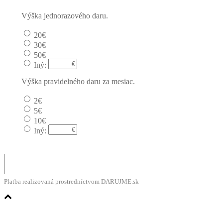
Výška jednorazového daru.
20€
30€
50€
Iný:
Výška pravidelného daru za mesiac.
2€
5€
10€
Iný:
Platba realizovaná prostredníctvom DARUJME.sk