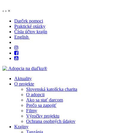
‹
›
×
Darček pomoci
Praktické otázky
Čísla účtov krajín
English
Aktuality
O projekte
Slovenská katolícka charita
O adopcii
Ako sa stať darcom
Prečo sa zapojiť
Filmy
Výročky projektu
Ochrana osobných údajov
Krajiny
Tanzánia