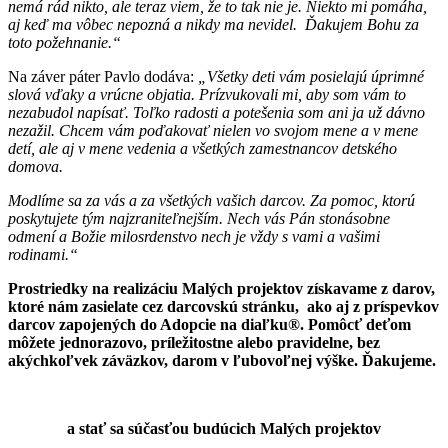
nemá rád nikto, ale teraz viem, že to tak nie je. Niekto mi pomáha,
aj keď ma vôbec nepozná a nikdy ma nevidel. Ďakujem Bohu za
toto požehnanie.“
Na záver páter Pavlo dodáva:
„Všetky deti vám posielajú úprimné
slová vďaky a vrúcne objatia. Prízvukovali mi, aby som vám to
nezabudol napísať. Toľko radosti a potešenia som ani ja už dávno
nezažil. Chcem vám poďakovať nielen vo svojom mene a v mene
detí, ale aj v mene vedenia a všetkých zamestnancov detského
domova.
Modlíme sa za vás a za všetkých vašich darcov. Za pomoc, ktorú
poskytujete tým najzraniteľnejším. Nech vás Pán stonásobne
odmení a Božie milosrdenstvo nech je vždy s vami a vašimi
rodinami.“
Prostriedky na realizáciu Malých projektov získavame z darov,
ktoré nám zasielate cez darcovskú stránku, ako aj z príspevkov
darcov zapojených do Adopcie na diaľku®. Pomôcť deťom
môžete jednorazovo, príležitostne alebo pravidelne, bez
akýchkoľvek záväzkov, darom v ľubovoľnej výške.
Ďakujeme.
Chcem sa zapojiť
a stať sa súčasťou budúcich Malých projektov