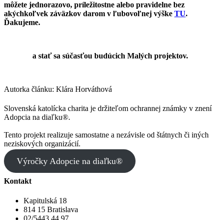
môžete jednorazovo, príležitostne alebo pravidelne bez
akýchkoľvek záväzkov darom v ľubovoľnej výške
TU
.
Ďakujeme.
Chcem sa zapojiť
a stať sa súčasťou budúcich Malých projektov.
Autorka článku: Klára Horváthová
Slovenská katolícka charita je držiteľom ochrannej známky v znení
Adopcia na diaľku®.
Tento projekt realizuje samostatne a nezávisle od štátnych či iných
neziskových organizácií.
Výročky Adopcie na diaľku®
Kontakt
Kapitulská 18
814 15 Bratislava
02/5443 44 97