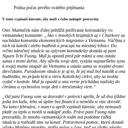
Polina počas prvého svätého prijímania
V zime vypínali kúrenie, aby mali z čoho nakúpiť potraviny
Otec Martinček nám ďalej priblížil prežívanie koronakrízy vo
vietnamskej komunite
: „Ako v mnohých krajinách aj v Charkove sa
nachádza komunita ekonomických migrantov z Vietnamu. Väčšina z
nich sú katolíci alebo budhisti a pracujú na miestnej tržnici. Do
veľmi náročnej situácie sa vplyvom koronakrízy dostala aj pani
Nguen Tchi Fuong. Muž ju opustil pred pár rokmi a ona ostala
sama s tromi deťmi. Aby uživila svoje deti, vyslala najstaršieho syna
k svojej mame naspäť do Vietnamu a ostala sama so svojimi dvomi
dievčatami. Paradoxom situácie je aj to, že jej muž bol katolík a ona
budhistka, no prijala krst a vieru Katolíckej cirkvi, aby sa mohla
vydať v kostole.
Muž ju opustil a ona verne prichádza naďalej do
chrámu a vychováva svoje deti v kresťanskej viere.“
„Od pani Fuong som sa dozvedel v polovici apríla, že už dva týždne
jedia len kašu, lebo sú úplne bez financií a nemôžu si viac dovoliť.
Na konci februára, v marci a apríli vypínali kúrenie, aby nemuseli
platiť za teplo a mohli si nakúpiť jedlo. Práve pani Fuong nám
prezradila, že mnoho vietnamských rodín má podobne ťažkú
situáciu a rozhodli sme sa konať. Potravinová pomoc, ktorú dostali
vďaka Malému projektu, prišla práve v čase, keď sa všetky zásoby