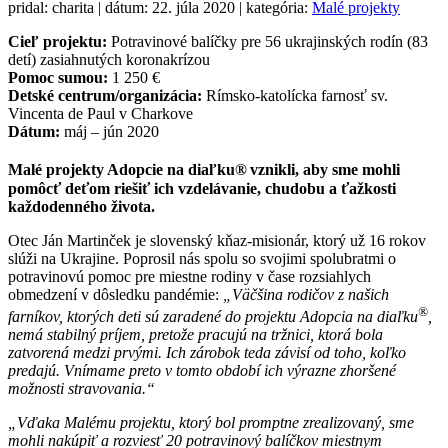
pridal: charita | dátum: 22. júla 2020 | kategória:
Malé projekty
Cieľ projektu:
Potravinové balíčky pre 56 ukrajinských rodín (83
detí) zasiahnutých koronakrízou
Pomoc sumou:
1 250 €
Detské centrum/organizácia:
Rímsko-katolícka farnosť sv.
Vincenta de Paul v Charkove
Dátum:
máj – jún 2020
Malé projekty Adopcie na diaľku®
vznikli, aby sme mohli
pomôcť deťom riešiť ich vzdelávanie, chudobu a ťažkosti
každodenného života.
Otec Ján Martinček je slovenský kňaz-misionár, ktorý už 16 rokov
slúži na Ukrajine. Poprosil nás spolu so svojimi spolubratmi o
potravinovú pomoc pre miestne rodiny v čase rozsiahlych
obmedzení v dôsledku pandémie:
„Väčšina rodičov z našich
®
farníkov, ktorých deti sú zaradené do projektu Adopcia na diaľku
,
nemá stabilný príjem, pretože pracujú na tržnici, ktorá bola
zatvorená medzi prvými. Ich zárobok teda závisí od toho, koľko
predajú. Vnímame preto v tomto období ich výrazne zhoršené
možnosti stravovania.“
„Vďaka Malému projektu, ktorý bol promptne zrealizovaný, sme
mohli nakúpiť a rozviesť 20 potravinový balíčkov miestnym