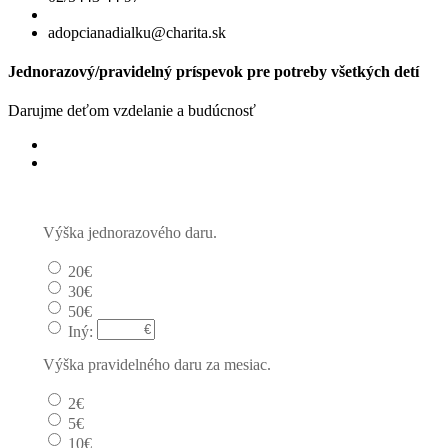
adopcianadialku@charita.sk
Jednorazový/pravidelný príspevok pre potreby všetkých detí
Darujme deťom vzdelanie a budúcnosť
Jednorazový
Pravidelný dar
Výška jednorazového daru.
20€
30€
50€
Iný:
Výška pravidelného daru za mesiac.
2€
5€
10€