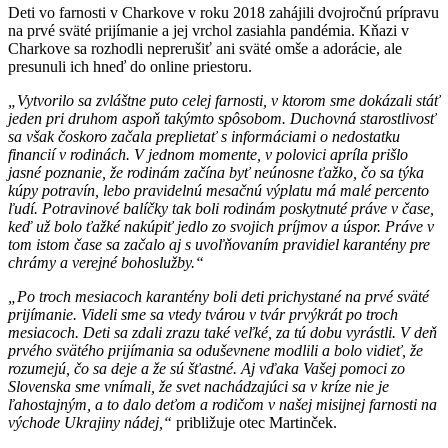
Deti vo farnosti v Charkove v roku 2018 zahájili dvojročnú prípravu
na prvé sväté prijímanie a jej vrchol zasiahla pandémia. Kňazi v
Charkove sa rozhodli neprerušiť ani sväté omše a adorácie, ale
presunuli ich hneď do online priestoru.
„Vytvorilo sa zvláštne puto celej farnosti, v ktorom sme dokázali stáť
jeden pri druhom aspoň takýmto spôsobom. Duchovná starostlivosť
sa však čoskoro začala preplietať s informáciami o nedostatku
financií v rodinách. V jednom momente, v polovici apríla prišlo
jasné poznanie, že rodinám začína byť neúnosne ťažko, čo sa týka
kúpy potravín, lebo pravidelnú mesačnú výplatu má malé percento
ľudí. Potravinové balíčky tak boli rodinám poskytnuté práve v čase,
keď už bolo ťažké nakúpiť jedlo zo svojich príjmov a úspor. Práve v
tom istom čase sa začalo aj s uvoľňovaním pravidiel karantény pre
chrámy a verejné bohoslužby.“
„Po troch mesiacoch karantény boli deti prichystané na prvé sväté
prijímanie. Videli sme sa vtedy tvárou v tvár prvýkrát po troch
mesiacoch. Deti sa zdali zrazu také veľké, za tú dobu vyrástli. V deň
prvého svätého prijímania sa oduševnene modlili a bolo vidieť, že
rozumejú, čo sa deje a že sú šťastné. Aj vďaka Vašej pomoci zo
Slovenska sme vnímali, že svet nachádzajúci sa v kríze nie je
ľahostajným, a to dalo deťom a rodičom v našej misijnej farnosti na
východe Ukrajiny nádej,“
približuje otec Martinček.