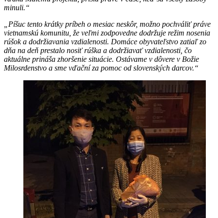
minuli.“
„Píšuc tento krátky príbeh o mesiac neskôr, možno pochváliť práve
vietnamskú komunitu, že veľmi zodpovedne dodržuje režim nosenia
rúšok a dodržiavania vzdialenosti. Domáce obyvateľstvo zatiaľ zo
dňa na deň prestalo nosiť rúška a dodržiavať vzdialenosti, čo
aktuálne prináša zhoršenie situácie. Ostávame v dôvere v Božie
Milosrdenstvo a sme vďační za pomoc od slovenských darcov.“