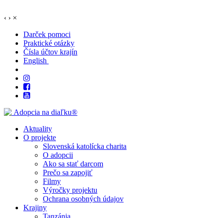
‹
›
×
Darček pomoci
Praktické otázky
Čísla účtov krajín
English
Aktuality
O projekte
Slovenská katolícka charita
O adopcii
Ako sa stať darcom
Prečo sa zapojiť
Filmy
Výročky projektu
Ochrana osobných údajov
Krajiny
Tanzánia