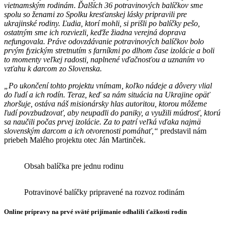
vietnamským rodinám. Ďalších 36 potravinových balíčkov sme
spolu so ženami zo Spolku kresťanskej lásky pripravili pre
ukrajinské rodiny. Ľudia, ktorí mohli, si prišli po balíčky pešo,
ostatným sme ich rozviezli, keďže žiadna verejná doprava
nefungovala. Práve odovzdávanie potravinových balíčkov bolo
prvým fyzickým stretnutím s farníkmi po dlhom čase izolácie a boli
to momenty veľkej radosti, naplnené vďačnosťou a uznaním vo
vzťahu k darcom zo Slovenska.
„Po ukončení tohto projektu vnímam, koľko nádeje a dôvery vlial
do ľudí a ich rodín. Teraz, keď sa nám situácia na Ukrajine opäť
zhoršuje, ostáva náš misionársky hlas autoritou, ktorou môžeme
ľudí povzbudzovať, aby neupadli do paniky, a využili múdrosť, ktorú
sa naučili počas prvej izolácie. Za to patrí veľká vďaka najmä
slovenským darcom a ich otvorenosti pomáhať,“
predstavil nám
priebeh Malého projektu otec Ján Martinček.
Obsah balíčka pre jednu rodinu
Potravinové balíčky pripravené na rozvoz rodinám
Online prípravy na prvé sväté prijímanie odhalili ťažkosti rodín