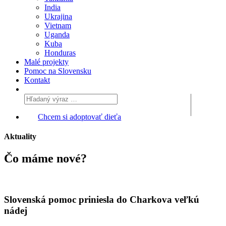
India
Ukrajina
Vietnam
Uganda
Kuba
Honduras
Malé projekty
Pomoc na Slovensku
Kontakt
Chcem si adoptovať dieťa
Aktuality
Čo máme
nové?
Slovenská pomoc priniesla do Charkova veľkú
nádej