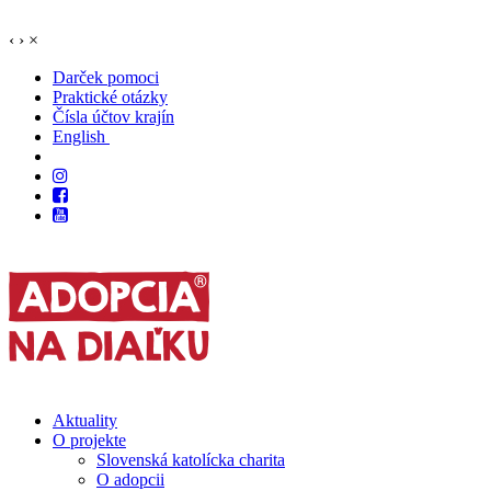
‹
›
×
Darček pomoci
Praktické otázky
Čísla účtov krajín
English
Aktuality
O projekte
Slovenská katolícka charita
O adopcii