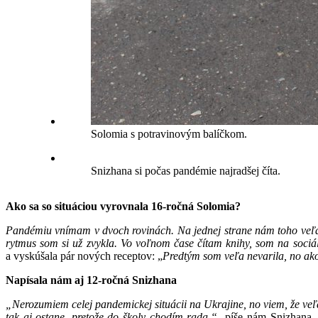
Solomia s potravinovým balíčkom.
Snizhana si počas pandémie najradšej číta.
Ako sa so situáciou vyrovnala 16-ročná Solomia?
Pandémiu vnímam v dvoch rovinách. Na jednej strane nám toho veľa 
rytmus som si už zvykla. Vo voľnom čase čítam knihy, som na sociá
a vyskúšala pár nových receptov: „
Predtým som veľa nevarila, no ako
Napísala nám aj 12-ročná Snizhana
„Nerozumiem celej pandemickej situácii na Ukrajine, no viem, že veľa 
tak aj ostane, pretože do školy chodím rada,“
píše nám Snizhana. D