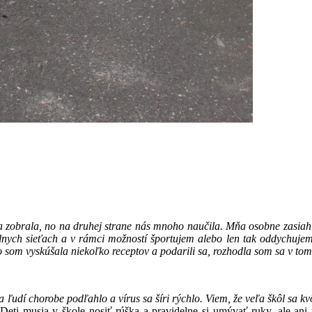
zobrala, no na druhej strane nás mnoho naučila. Mňa osobne zasiahla 
lnych sieťach a v rámci možností športujem alebo len tak oddychuje
 som vyskúšala niekoľko receptov a podarili sa, rozhodla som sa v to
ľudí chorobe podľahlo a vírus sa šíri rýchlo. Viem, že veľa škôl sa kvôl
eti musia v škole nosiť rúška a pravidelne si umývať ruky, ale ani t