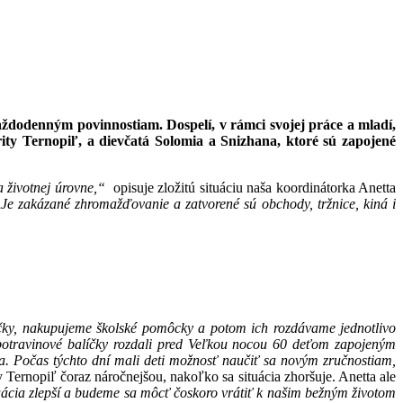
aždodenným povinnostiam. Dospelí, v rámci svojej práce a mladí,
rity Ternopiľ, a dievčatá Solomia a Snizhana, ktoré sú zapojené
 životnej úrovne,“
opisuje zložitú situáciu naša koordinátorka Anetta
„
Je zakázané zhromažďovanie a zatvorené sú obchody, tržnice, kiná i
čky, nakupujeme školské pomôcky a potom ich rozdávame jednotlivo
 potravinové balíčky rozdali pred Veľkou nocou 60 deťom zapojeným
a. Počas týchto dní mali deti možnosť naučiť sa novým zručnostiam,
Ternopiľ čoraz náročnejšou, nakoľko sa situácia zhoršuje. Anetta ale
uácia zlepší a budeme sa môcť čoskoro vrátiť k našim bežným životom