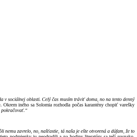
v sociálnej oblasti. Celý čas musím tráviť doma, no na tento denný
m.
Okrem iného sa Solomia rozhodla počas karantény chopiť varešky
m pokračovať.“
i nemu zavrelo, no, našťastie, tá naša je ešte otvorená a dúfam, že to
ieto podmienky ju neodradili a na hodiny literatúry sa teší rovnako,