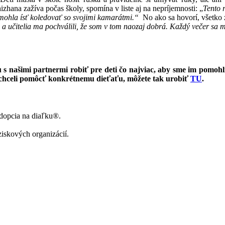
izhana zažíva počas školy, spomína v liste aj na nepríjemnosti: „
Tento 
nemohla ísť koledovať so svojimi kamarátmi.“
No ako sa hovorí, všetko z
a učitelia ma pochválili, že som v tom naozaj dobrá. Každý večer sa m
 s našimi partnermi robiť pre deti čo najviac, aby sme im pomohl
 chceli pomôcť konkrétnemu dieťaťu, môžete tak urobiť
TU
.
Adopcia na diaľku®.
ziskových organizácií.