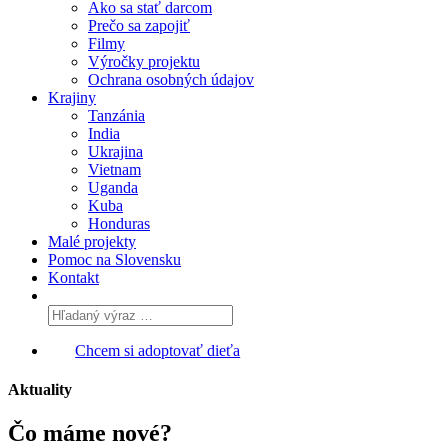
Ako sa stať darcom
Prečo sa zapojiť
Filmy
Výročky projektu
Ochrana osobných údajov
Krajiny
Tanzánia
India
Ukrajina
Vietnam
Uganda
Kuba
Honduras
Malé projekty
Pomoc na Slovensku
Kontakt
Chcem si adoptovať dieťa
Aktuality
Čo máme
nové?