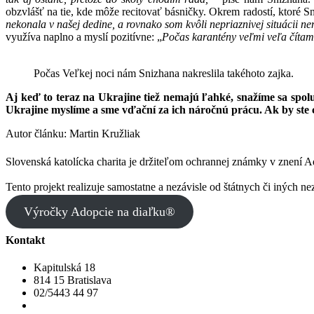
obzvlášť na tie, kde môže recitovať básničky. Okrem radostí, ktoré Sn
nekonala v našej dedine, a rovnako som kvôli nepriaznivej situácii 
využíva naplno a myslí pozitívne: „
Počas karantény veľmi veľa čítam 
Počas Veľkej noci nám Snizhana nakreslila takéhoto zajka.
Aj keď to teraz na Ukrajine tiež nemajú ľahké, snažíme sa spolu
Ukrajine myslíme a sme vďační za ich náročnú prácu. Ak by ste
Autor článku: Martin Kružliak
Slovenská katolícka charita je držiteľom ochrannej známky v znení 
Tento projekt realizuje samostatne a nezávisle od štátnych či iných ne
Výročky Adopcie na diaľku®
Kontakt
Kapitulská 18
814 15 Bratislava
02/5443 44 97