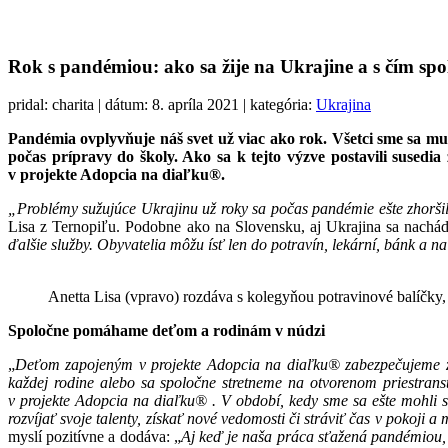
Rok s pandémiou: ako sa žije na Ukrajine a s čím s
pridal: charita | dátum: 8. apríla 2021 | kategória:
Ukrajina
Pandémia ovplyvňuje náš svet už viac ako rok. Všetci sme sa mu
počas prípravy do školy. Ako sa k tejto výzve postavili susedi
v projekte Adopcia na diaľku®.
„Problémy sužujúce Ukrajinu už roky sa počas pandémie ešte zhoršil
Lisa z Ternopiľu. Podobne ako na Slovensku, aj Ukrajina sa nachádz
ďalšie služby. Obyvatelia môžu ísť len do potravín, lekární, bánk a na
Anetta Lisa (vpravo) rozdáva s kolegyňou potravinové balíčky
Spoločne pomáhame deťom a rodinám v núdzi
„
Deťom zapojeným v projekte Adopcia na diaľku® zabezpečujeme z 
každej rodine alebo sa spoločne stretneme na otvorenom priestran
v projekte Adopcia na diaľku® . V období, kedy sme sa ešte mohli 
rozvíjať svoje talenty, získať nové vedomosti či stráviť čas v pokoji a 
myslí pozitívne a dodáva: „
Aj keď je naša práca sťažená pandémiou, 