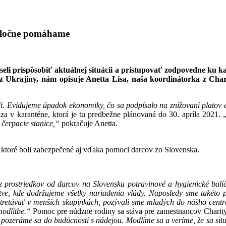
poločne pomáhame
seli prispôsobiť aktuálnej situácii a pristupovať zodpovedne ku k
a z Ukrajiny, nám opisuje Anetta Lisa, naša koordinátorka z Cha
i. Evidujeme úpadok ekonomiky, čo sa podpísalo na znižovaní platov a
a v karanténe, ktorá je tu predbežne plánovaná do 30. apríla 2021. 
 čerpacie stanice,“
pokračuje Anetta.
, ktoré boli zabezpečené aj vďaka pomoci darcov zo Slovenska.
prostriedkov od darcov na Slovensku potravinové a hygienické balí
stve, kde dodržujeme všetky nariadenia vlády. Naposledy sme takéto
stretávať v menších skupinkách, pozývali sme mladých do nášho centr
modlitbe.“
Pomoc pre núdzne rodiny sa stáva pre zamestnancov Charity 
pozeráme sa do budúcnosti s nádejou. Modlíme sa a veríme, že sa sit