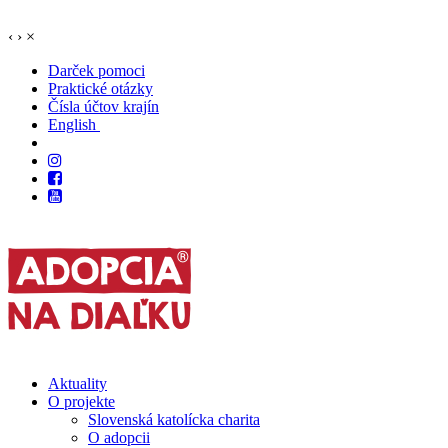
‹
›
×
Darček pomoci
Praktické otázky
Čísla účtov krajín
English
Aktuality
O projekte
Slovenská katolícka charita
O adopcii