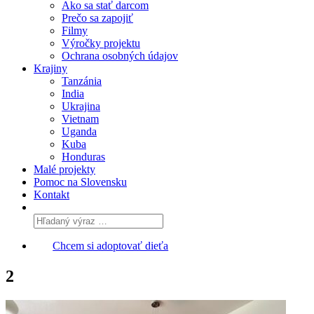
Ako sa stať darcom
Prečo sa zapojiť
Filmy
Výročky projektu
Ochrana osobných údajov
Krajiny
Tanzánia
India
Ukrajina
Vietnam
Uganda
Kuba
Honduras
Malé projekty
Pomoc na Slovensku
Kontakt
Chcem si adoptovať dieťa
2