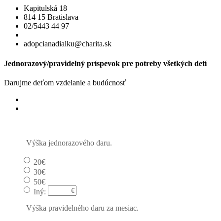
Kapitulská 18
814 15 Bratislava
02/5443 44 97
adopcianadialku@charita.sk
Jednorazový/pravidelný príspevok pre potreby všetkých detí
Darujme deťom vzdelanie a budúcnosť
Jednorazový
Pravidelný dar
Výška jednorazového daru.
20€
30€
50€
Iný:
Výška pravidelného daru za mesiac.