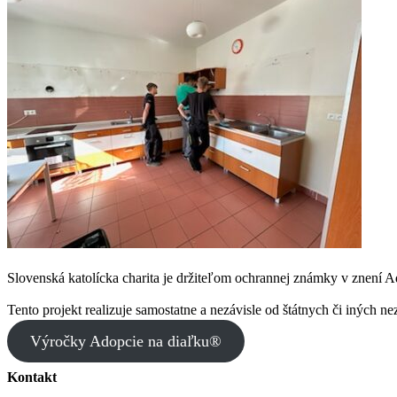
Slovenská katolícka charita je držiteľom ochrannej známky v znení 
Tento projekt realizuje samostatne a nezávisle od štátnych či iných ne
Výročky Adopcie na diaľku®
Kontakt