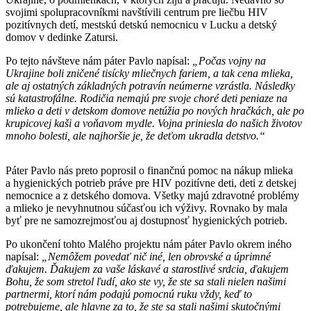
svojimi spolupracovníkmi navštívili centrum pre liečbu HIV
pozitívnych detí, mestskú detskú nemocnicu v Lucku a detský
domov v dedinke Zatursi.
Po tejto návšteve nám páter Pavlo napísal:
„Počas vojny na
Ukrajine boli zničené tisícky mliečnych fariem, a tak cena mlieka,
ale aj ostatných základných potravín neúmerne vzrástla. Následky
sú katastrofálne. Rodičia nemajú pre svoje choré deti peniaze na
mlieko a deti v detskom domove netúžia po nových hračkách, ale po
krupicovej kaši a voňavom mydle. Vojna priniesla do našich životov
mnoho bolesti, ale najhoršie je, že deťom ukradla detstvo.“
Páter Pavlo nás preto poprosil o finančnú pomoc na nákup mlieka
a hygienických potrieb práve pre HIV pozitívne deti, deti z detskej
nemocnice a z detského domova. Všetky majú zdravotné problémy
a mlieko je nevyhnutnou súčasťou ich výživy. Rovnako by mala
byť pre ne samozrejmosťou aj dostupnosť hygienických potrieb.
Po ukončení tohto Malého projektu nám páter Pavlo okrem iného
napísal:
„Nemôžem povedať nič iné, len obrovské a úprimné
ďakujem. Ďakujem za vaše láskavé a starostlivé srdcia, ďakujem
Bohu, že som stretol ľudí, ako ste vy, že ste sa stali nielen našimi
partnermi, ktorí nám podajú pomocnú ruku vždy, keď to
potrebujeme, ale hlavne za to, že ste sa stali našimi skutočnými