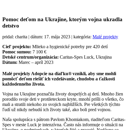
Pomoc deťom na Ukrajine, ktorým vojna ukradla
detstvo
pridal: charita | dátum: 17. mája 2023 | kategória:
Malé projekty
Cieľ projektu:
Mlieko a hygienické potreby pre 420 detí
Pomoc sumou:
7 100 €
Detské centrum/organizácia:
Caritas-Spes Luck, Ukrajina
Dátum:
Marec – apríl 2023
Malé projekty Adopcie na diaľku®
vznikli, aby sme mohli
pomôcť deťom riešiť ich vzdelávanie, chudobu a ťažkosti
každodenného života.
Vojna na Ukrajine poznačila životy dospelých aj detí. Mnoho žien
porodilo svoje deti v protileteckom kryte, mnohí prišli o všetko, čo
mali a stratili niekoho zo svojich najbližších. Pre všetkých týchto
ľudí už nikdy nebudú ich životy také, ako boli pred vojnou.
Naša spolupráca s pátrom Pavlom Khomiakom, riaditeľom Caritas-
Spes v meste Luck je intenzívna. Často nás informuje o situácii na
Ukrajine, o podmienkach, v ktorých žijú a pracujú. Nedávno so