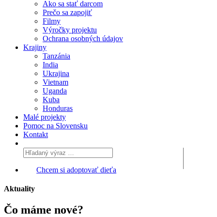
Ako sa stať darcom
Prečo sa zapojiť
Filmy
Výročky projektu
Ochrana osobných údajov
Krajiny
Tanzánia
India
Ukrajina
Vietnam
Uganda
Kuba
Honduras
Malé projekty
Pomoc na Slovensku
Kontakt
Chcem si adoptovať dieťa
Aktuality
Čo máme
nové?