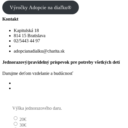
Výročky Adopcie na diaľku®
Kontakt
Kapitulská 18
814 15 Bratislava
02/5443 44 97
adopcianadialku@charita.sk
Jednorazový/pravidelný príspevok pre potreby všetkých detí
Darujme deťom vzdelanie a budúcnosť
Jednorazový
Pravidelný dar
Výška jednorazového daru.
20€
30€