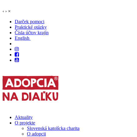
‹
›
×
Darček pomoci
Praktické otázky
Čísla účtov krajín
English
Aktuality
O projekte
Slovenská katolícka charita
O adopcii