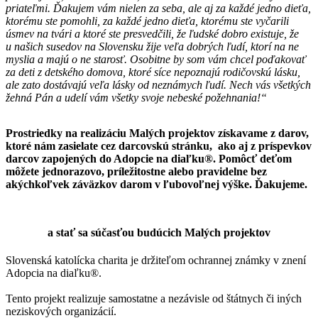
priateľmi. Ďakujem vám nielen za seba, ale aj za každé jedno dieťa,
ktorému ste pomohli, za každé jedno dieťa, ktorému ste vyčarili
úsmev na tvári a ktoré ste presvedčili, že ľudské dobro existuje, že
u našich susedov na Slovensku žije veľa dobrých ľudí, ktorí na ne
myslia a majú o ne starosť. Osobitne by som vám chcel poďakovať
za deti z detského domova, ktoré síce nepoznajú rodičovskú lásku,
ale zato dostávajú veľa lásky od neznámych ľudí.
Nech vás všetkých
žehná Pán a udelí vám všetky svoje nebeské požehnania!“
Prostriedky na realizáciu Malých projektov získavame z darov,
ktoré nám zasielate cez darcovskú stránku, ako aj z príspevkov
darcov zapojených do Adopcie na diaľku®. Pomôcť deťom
môžete jednorazovo, príležitostne alebo pravidelne bez
akýchkoľvek záväzkov darom v ľubovoľnej výške. Ďakujeme.
Chcem sa zapojiť
a stať sa súčasťou budúcich Malých projektov
Slovenská katolícka charita je držiteľom ochrannej známky v znení
Adopcia na diaľku®.
Tento projekt realizuje samostatne a nezávisle od štátnych či iných
neziskových organizácií.