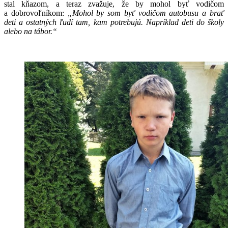
stal kňazom, a teraz zvažuje, že by mohol byť vodičom
a dobrovoľníkom:
„Mohol by som byť vodičom autobusu a brať
deti a ostatných ľudí tam, kam potrebujú. Napríklad deti do školy
alebo na tábor.“