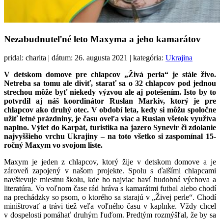
Nezabudnuteľné leto Maxyma a jeho kamarátov
pridal: charita | dátum: 26. augusta 2021 | kategória:
Ukrajina
V detskom domove pre chlapcov „Živá perla“ je stále živo.
Netreba sa tomu ale diviť, starať sa o 32 chlapcov pod jednou
strechou môže byť niekedy výzvou ale aj potešením. Isto by to
potvrdil aj náš koordinátor Ruslan Markiv, ktorý je pre
chlapcov ako druhý otec. V období leta, kedy si môžu spoločne
užiť letné prázdniny, je času oveľa viac a Ruslan všetok využíva
naplno. Výlet do Karpát, turistika na jazero Synevir či zdolanie
najvyššieho vrchu Ukrajiny – na toto všetko si zaspomínal 15-
ročný Maxym vo svojom liste.
Maxym je jeden z chlapcov, ktorý žije v detskom domove a je
zároveň zapojený v našom projekte. Spolu s ďalšími chlapcami
navštevuje miestnu školu, kde ho najviac baví hudobná výchova a
literatúra. Vo voľnom čase rád hráva s kamarátmi futbal alebo chodí
na prechádzky so psom, o ktorého sa starajú v „Živej perle“. Chodí
miništrovať a trávi tiež veľa voľného času v kaplnke. Vždy chcel
v dospelosti pomáhať druhým ľuďom. Predtým rozmýšľal, že by sa