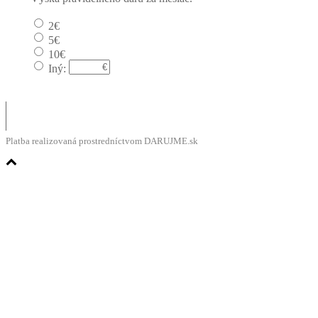
2€
5€
10€
Iný:
Platba realizovaná prostredníctvom DARUJME.sk