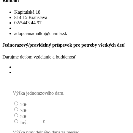
Kontakt
Kapitulská 18
814 15 Bratislava
02/5443 44 97
adopcianadialku@charita.sk
Jednorazový/pravidelný príspevok pre potreby všetkých detí
Darujme deťom vzdelanie a budúcnosť
Jednorazový
Pravidelný dar
Výška jednorazového daru.
20€
30€
50€
Iný:
Výška pravidelného daru za mesiac.