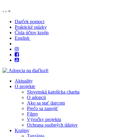
‹
›
×
Darček pomoci
Praktické otázky
Čísla účtov krajín
English
Aktuality
O projekte
Slovenská katolícka charita
O adopcii
Ako sa stať darcom
Prečo sa zapojiť
Filmy
Výročky projektu
Ochrana osobných údajov
Krajiny
Tanzánia