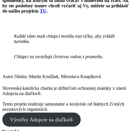
spomienky, ku ktorým sa budú vracať s úsmevom na tvári. Ak
by ste podobný úsmev chceli vyčariť aj Vy, môžete sa prihlásiť
do nášho projektu
TU
.
Každé ráno mali chlapci menšiu rozcvičku, aby zvládli
turistiku.
Chlapci sa osviežujú čerstvou vodou z prameňa.
Autor článku: Martin Kružliak, Miroslava Knapíková
Slovenská katolícka charita je držiteľom ochrannej známky v znení
Adopcia na diaľku®.
Tento projekt realizuje samostatne a nezávisle od štátnych či iných
neziskových organizácií.
Výročky Adopcie na diaľku®