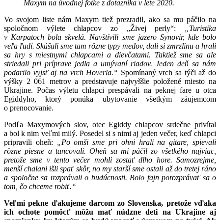
Maxym na úvodnej fotke z dotazníka v lete 2020.
Vo svojom liste nám Maxym tiež prezradil, ako sa mu páčilo na
spoločnom výlete chlapcov zo „Živej perly“:
„Turistika
v Karpatoch bola skvelá. Navštívili sme jazero Synovir, kde bolo
veľa ľudí. Skúšali sme tam rôzne typy medov, dali si zmrzlinu a hrali
sa hry s miestnymi chlapcami a dievčatami. Taktiež sme sa ale
striedali pri príprave jedla a umývaní riadov. Jeden deň sa nám
podarilo vyjsť aj na vrch Hoverla.“
Spomínaný vrch sa týči až do
výšky 2 061 metrov a predstavuje najvyššie položené miesto na
Ukrajine. Počas výletu chlapci prespávali na peknej fare u otca
Egiddyho, ktorý ponúka ubytovanie všetkým záujemcom
o prenocovanie.
Podľa Maxymových slov, otec Egiddy chlapcov srdečne privítal
a bol k nim veľmi milý. Posedel si s nimi aj jeden večer, keď chlapci
pripravili oheň:
„Po omši sme pri ohni hrali na gitare, spievali
rôzne piesne a tancovali. Oheň sa mi páčil zo všetkého najviac,
pretože sme v tento večer mohli zostať dlho hore. Samozrejme,
menší chalani išli spať skôr, no my starší sme ostali až do tretej ráno
a spoločne sa rozprávali o budúcnosti. Bolo fajn porozprávať sa o
tom, čo chceme robiť.“
Veľmi pekne ďakujeme darcom zo Slovenska, pretože vďaka
ich ochote pomôcť môžu mať núdzne deti na Ukrajine aj