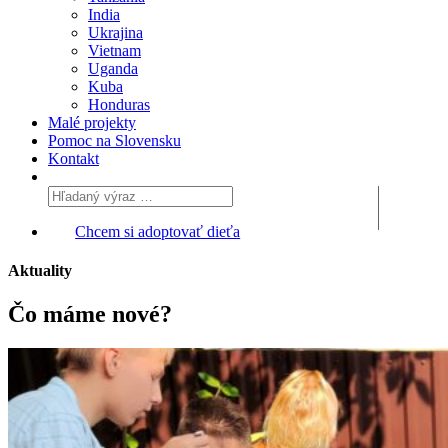
India
Ukrajina
Vietnam
Uganda
Kuba
Honduras
Malé projekty
Pomoc na Slovensku
Kontakt
Chcem si adoptovať dieťa
Aktuality
Čo máme
nové?