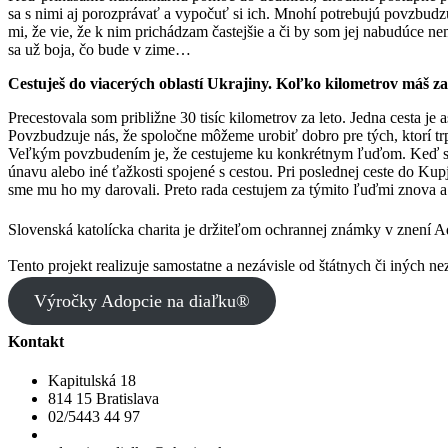
sa s nimi aj porozprávať a vypočuť si ich. Mnohí potrebujú povzbudz
mi, že vie, že k nim prichádzam častejšie a či by som jej nabudúce ne
sa už boja, čo bude v zime…
Cestuješ do viacerých oblastí Ukrajiny. Koľko kilometrov máš za
Precestovala som približne 30 tisíc kilometrov za leto. Jedna cesta je asi
Povzbudzuje nás, že spoločne môžeme urobiť dobro pre tých, ktorí tr
Veľkým povzbudením je, že cestujeme ku konkrétnym ľuďom. Keď si p
únavu alebo iné ťažkosti spojené s cestou. Pri poslednej ceste do K
sme mu ho my darovali. Preto rada cestujem za týmito ľuďmi znova a
Slovenská katolícka charita je držiteľom ochrannej známky v znení 
Tento projekt realizuje samostatne a nezávisle od štátnych či iných ne
Výročky Adopcie na diaľku®
Kontakt
Kapitulská 18
814 15 Bratislava
02/5443 44 97