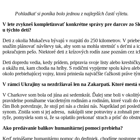
Pohladkať si poníka bolo jednou z najlepších častí výletu.
V lete zvykneš kompletizovať konkrétne správy pre darcov zo Slo
u týchto detí?
Deti z okolia Mukačeva bývajú v rozpätí do 250 kilometrov. V priebehu
snažím plánovať návštevy tak, aby som sa mohla stretnúť s deťmi a ic
pokračujem pešo. Niektoré deti z krízových rodín zase poznám cez i
Deti dopredu vedia, kedy prídem, pripravia svoje listy alebo kresbič
a ukážu mi, kam chodia na hríby. S rodičmi vypijeme spolu kávu aleb
okolo prebiehajúcej vojny, ktorá priniesla najväčšie ťažkosti práve t
V rámci Ukrajiny sa nezdržiavaš len na Zakarpatí. Ktoré mestá s
V Charkove som bola od júna asi sedemkrát. Ďalej sme boli v okoli
pravidelne pomáhame viacdetným rodinám a rodinám, ktoré vzali do op
čím Boh potvrdzuje, že stojí pri nás a chráni nás. Napríklad pri posle
synom. Zistila som si jej adresu, nakúpili sme potraviny a zohnali
ryže, pomyslela som si, že sa oplatilo prekonať strach a prísť do obs
Ako predávanie balíkov humanitárnej pomoci prebieha?
Keď prinášame humanitárnu pomoc do dediniek, chodíme postupne po u