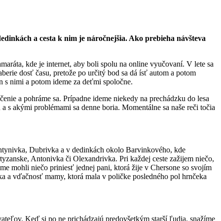
edinkách a cesta k nim je náročnejšia. Ako prebieha návšteva
aráta, kde je internet, aby boli spolu na online vyučovaní. V lete sa
aberie dosť času, pretože po určitý bod sa dá ísť autom a potom
n s nimi a potom ideme za deťmi spoločne.
e učenie a pohráme sa. Prípadne ideme niekedy na prechádzku do lesa
 a s akými problémami sa denne boria. Momentálne sa naše reči točia
antynivka, Dubrivka a v dedinkách okolo Barvinkového, kde
yzanske, Antonivka či Olexandrivka. Pri každej ceste zažijem niečo,
sme mohli niečo priniesť jednej pani, ktorá žije v Chersone so svojím
nka a vďačnosť mamy, ktorá mala v poličke posledného pol hrnčeka
teľov. Keď si po ne prichádzajú predovšetkým starší ľudia, snažíme