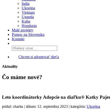
India
Ukrajina
Vietnam
Uganda
Kuba
Honduras
Malé projekty
Pomoc na Slovensku
Kontakt
Chcem si adoptovať dieťa
Aktuality
Čo máme
nové?
Leto koordinátorky Adopcie na diaľku® Katky Pajer
pridal: charita | dátum: 12. septembra 2023 | kategória:
Ukrajina