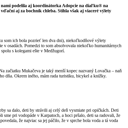
 s nami podelila aj koordinátorka Adopcie na diaľku® na
ďační aj za bochník chleba. Stihla však aj viaceré výlety
 som ich bola pozrieť len dva dni), niekoľkodňové výlety
nie v osadách. Pomedzi to som absolvovala niekoľko humanitárnych
 spolu s kolegami ešte v Medžugorí.
e. Na začiatku Mukačeva je taký menší kopec nazvaný Lovačka – naň
 dňa. Okrem iného, mám rada turistiku, bicykel a knižky.
 sa dalo, deti by strávili aj celý deň vysmiate pri opičkách. Deti
i sme pri vodopáde v Karpatoch, a hoci pršalo, deti sa radovali, že
vedala, že najviac sa jej páčilo, že v sprche bola voda a tá voda