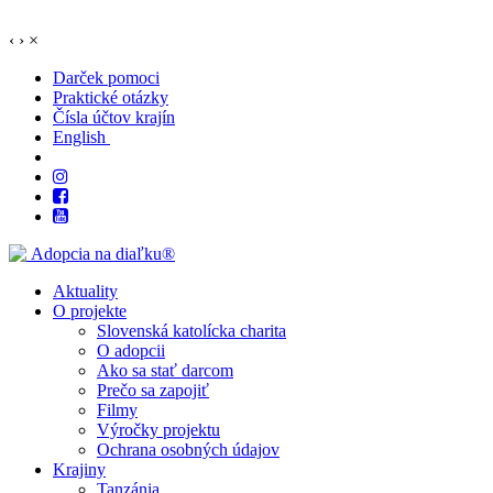
‹
›
×
Darček pomoci
Praktické otázky
Čísla účtov krajín
English
Aktuality
O projekte
Slovenská katolícka charita
O adopcii
Ako sa stať darcom
Prečo sa zapojiť
Filmy
Výročky projektu
Ochrana osobných údajov
Krajiny
Tanzánia