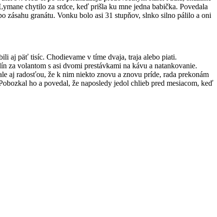
 Lymane chytilo za srdce, keď prišla ku mne jedna babička. Povedala
po zásahu granátu. Vonku bolo asi 31 stupňov, slnko silno pálilo a oni
bili aj päť tisíc. Chodievame v tíme dvaja, traja alebo piati.
dín za volantom s asi dvomi prestávkami na kávu a natankovanie.
e aj radosťou, že k nim niekto znovu a znovu príde, rada prekonám
 Pobozkal ho a povedal, že naposledy jedol chlieb pred mesiacom, keď