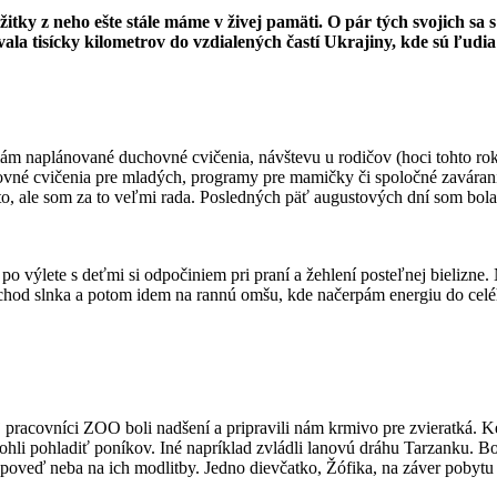
žitky z neho ešte stále máme v živej pamäti. O pár tých svojich sa
a tisícky kilometrov do vzdialených častí Ukrajiny, kde sú ľudia v
m naplánované duchovné cvičenia, návštevu u rodičov (hoci tohto roku
hovné cvičenia pre mladých, programy pre mamičky či spoločné zavára
o, ale som za to veľmi rada. Posledných päť augustových dní som bola
po výlete s deťmi si odpočiniem pri praní a žehlení posteľnej bielizn
hod slnka a potom idem na rannú omšu, kde načerpám energiu do celého
pracovníci ZOO boli nadšení a pripravili nám krmivo pre zvieratká. Keby
mohli pohladiť poníkov. Iné napríklad zvládli lanovú dráhu Tarzanku. Bol
poveď neba na ich modlitby. Jedno dievčatko, Žófika, na záver pobytu po