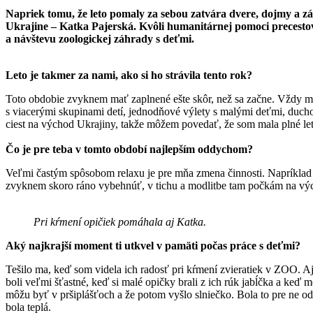
Napriek tomu, že leto pomaly za sebou zatvára dvere, dojmy a zá
Ukrajine – Katka Pajerská. Kvôli humanitárnej pomoci precestoval
a návštevu zoologickej záhrady s deťmi.
Leto je takmer za nami, ako si ho strávila tento rok?
Toto obdobie zvyknem mať zaplnené ešte skôr, než sa začne. Vždy má
s viacerými skupinami detí, jednodňové výlety s malými deťmi, duc
ciest na východ Ukrajiny, takže môžem povedať, že som mala plné let
Čo je pre teba v tomto období najlepším oddychom?
Veľmi častým spôsobom relaxu je pre mňa zmena činnosti. Napríklad 
zvyknem skoro ráno vybehnúť, v tichu a modlitbe tam počkám na výc
Pri kŕmení opičiek pomáhala aj Katka.
Aký najkrajší moment ti utkvel v pamäti počas práce s deťmi?
Tešilo ma, keď som videla ich radosť pri kŕmení zvieratiek v ZOO. Aj 
boli veľmi šťastné, keď si malé opičky brali z ich rúk jabĺčka a keď 
môžu byť v pršiplášťoch a že potom vyšlo slniečko. Bola to pre ne od
bola teplá.