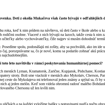
venka. Deti z okolia Mukačeva však často bývajú v odľahlejších d
 roka, keď k nim prídem na návštevu, sú deti často v škole alebo u kam
h rodičmi osobne. Viaceré z nich bývajú na lazoch, takže cesta k nim z
ch učiteľky alebo vychovávateľky, čiže najprv si musím dohodnúť termí
ky. Posedíme spolu, podonášajú mi zošity, aby sa pochválili, ako im id
o čaj, porozprávame sa, čo je nové, komu sa podarilo zohnať akú prácu
ým najchudobnejším.
i toto leto navštívila v rámci poskytovania humanitárnej pomoci?
tých mestách Lyman, Kramatorsk, Zarične, Kupjansk, Pishchane, Kosti
atery siroty. Boli sme viackrát v mestách ako Mykolaiv, Cherson, Part
dnej ceste do Mykolajeva mi telefonoval jeden známy a spýtal sa, či by 
 pre nich aj jeden melón. Keď som videla ohromnú radosť malého Bohda
trelovaného Chersonu už len kvôli nim.
ličkách a na každej vyložíme balíky s potravinami podľa počtu obyva