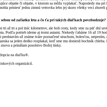
ujúce objatie či objatie, v ktorom sa môžu vyplakať. Naposledy ma pri
mohla priniesť jednu zimnú vetrovku lebo jej skoro všetky veci zhoreli 
 sebou od začiatku leta a čo ťa pri takých diaľkach povzbudzuje?
 tri až tri a pol tisíc kilometrov, ale boli cesty, kedy sme za päť dní uro
pia. Podľa potrieb ideme aj tromi autami. Niekedy ťaháme 16 až 19 ho
redstavím už známe tváre poznačené strachom, bolesťou, utrpením, al
upjanska sa jeden dedko rozplakal, keď sme mu doniesli bochník chleba.
 znova a prinášam posolstvo Božej lásky.
Adopcia na diaľku®.
ziskových organizácií.