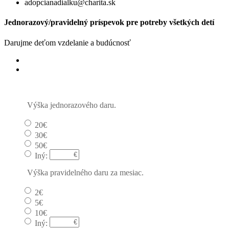
adopcianadialku@charita.sk
Jednorazový/pravidelný príspevok pre potreby všetkých detí
Darujme deťom vzdelanie a budúcnosť
Jednorazový
Pravidelný dar
Výška jednorazového daru.
20€
30€
50€
Iný:
Výška pravidelného daru za mesiac.
2€
5€
10€
Iný: