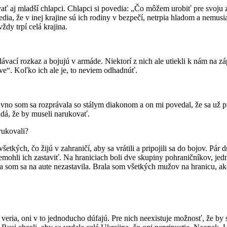
ať aj mladší chlapci. Chlapci si povedia: „Čo môžem urobiť pre svoju 
edia, že v inej krajine sú ich rodiny v bezpečí, netrpia hladom a nemusi
ždy trpí celá krajina.
ávací rozkaz a bojujú v armáde. Niektorí z nich ale utiekli k nám na zá
ave“. Koľko ich ale je, to neviem odhadnúť.
no som sa rozprávala so stálym diakonom a on mi povedal, že sa už pri
dá, že by museli narukovať.
rukovali?
 všetkých, čo žijú v zahraničí, aby sa vrátili a pripojili sa do bojov. P
mohli ich zastaviť. Na hraniciach boli dve skupiny pohraničníkov, jedni
 ja som sa na aute nezastavila. Brala som všetkých mužov na hranicu, ak
 veria, oni v to jednoducho dúfajú. Pre nich neexistuje možnosť, že by s