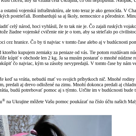
si chceli, aby sa vzdala celá Ukrajina, čo oni nepripustia. Naopak, Uk
a ostatnú vojenskú infraštruktúru, ale toto teraz je ako genocída. V Ch
etkých postrieľali. Bombardujú sa aj školy, nemocnice a pôrodnice. Min
ť celý národ, hoci vyhlásil, že to tak nie je. Čo zajali ruských vojakov
že žiadne vojenské cvičenie nie je o tom, aby sa strieľalo po civilisto
i cez hranice. Čo by ti najviac v tomto čase alebo aj v budúcnosti p
d ktorého kupujem zemiaky za peniaze od vás. Tie potom rozdávam n
 môže kúpiť v obchode len 2 kg. Ja sa musím postarať o mnohé núdzne 
nakúpiť čo najviac, kým sa zásoby nevypredajú. V tomto čase by nám 
 že keď sa vrátia, nebudú mať vo svojich príbytkoch nič. Mnohé rodiny 
am, predali aj drevo odložené na zimu. Mnohí dokonca predali aj chladni
átia, budú potrebovať pomoc aj s týmto. Určite im v budúcnosti bude 
®
ku
na Ukrajine môžete Vašu pomoc poukázať na číslo účtu našich Mal