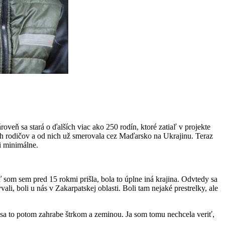
eň sa stará o ďalších viac ako 250 rodín, ktoré zatiaľ v projekte
ojich rodičov a od nich už smerovala cez Maďarsko na Ukrajinu. Teraz
i minimálne.
ď som sem pred 15 rokmi prišla, bola to úplne iná krajina. Odvtedy sa
i, boli u nás v Zakarpatskej oblasti. Boli tam nejaké prestrelky, ale
e sa to potom zahrabe štrkom a zeminou. Ja som tomu nechcela veriť,