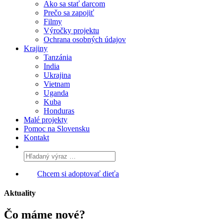
Ako sa stať darcom
Prečo sa zapojiť
Filmy
Výročky projektu
Ochrana osobných údajov
Krajiny
Tanzánia
India
Ukrajina
Vietnam
Uganda
Kuba
Honduras
Malé projekty
Pomoc na Slovensku
Kontakt
Chcem si adoptovať dieťa
Aktuality
Čo máme
nové?