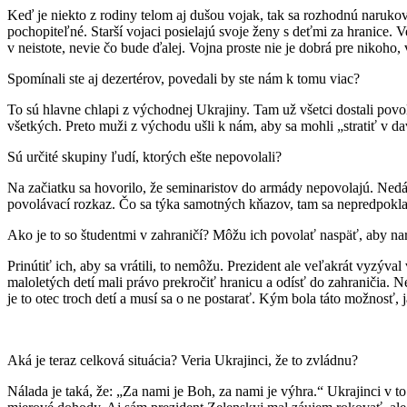
Keď je niekto z rodiny telom aj dušou vojak, tak sa rozhodnú narukov
pochopiteľné. Starší vojaci posielajú svoje ženy s deťmi za hranice. V
v neistote, nevie čo bude ďalej. Vojna proste nie je dobrá pre nikoho, v
Spomínali ste aj dezertérov, povedali by ste nám k tomu viac?
To sú hlavne chlapi z východnej Ukrajiny. Tam už všetci dostali povol
všetkých. Preto muži z východu ušli k nám, aby sa mohli „stratiť v d
Sú určité skupiny ľudí, ktorých ešte nepovolali?
Na začiatku sa hovorilo, že seminaristov do armády nepovolajú. Nedáv
povolávací rozkaz. Čo sa týka samotných kňazov, tam sa nepredpokla
Ako je to so študentmi v zahraničí? Môžu ich povolať naspäť, aby na
Prinútiť ich, aby sa vrátili, to nemôžu. Prezident ale veľakrát vyzýval
maloletých detí mali právo prekročiť hranicu a odísť do zahraničia. Ne
je to otec troch detí a musí sa o ne postarať. Kým bola táto možnosť,
Aká je teraz celková situácia? Veria Ukrajinci, že to zvládnu?
Nálada je taká, že: „Za nami je Boh, za nami je výhra.“ Ukrajinci v to