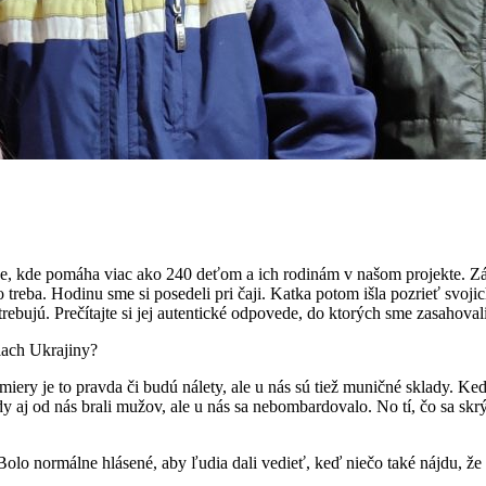
, kde pomáha viac ako 240 deťom a ich rodinám v našom projekte. Zárov
olo treba. Hodinu sme si posedeli pri čaji. Katka potom išla pozrieť sv
rebujú. Prečítajte si jej autentické odpovede, do ktorých sme zasahoval
iach Ukrajiny?
iery je to pravda či budú nálety, ale u nás sú tiež muničné sklady. Ke
aj od nás brali mužov, ale u nás sa nebombardovalo. No tí, čo sa skrýval
 Bolo normálne hlásené, aby ľudia dali vedieť, keď niečo také nájdu, ž