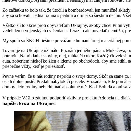
mierové dohody. Aj sám prezident Zelenskyj mal záujem rokovať, ale Ru
Zo začiatku to bolo tak, že útočili a bombardovali len muničné sklady 
aby sa schovali. Jedna rodina s piatimi a druhá so šiestimi deťmi. Vš
Všetko sú to akcie proti obyvateľom Ukrajiny, akoby chcel Putin vyhladi
vedeli len o vojenských cvičeniach. Teraz to ale povedať nemôžu, preto
My spolu so SKCH riešime prevážanie humanitárnej materiálnej pomoc
Tovaru je na Ukrajine už málo. Poznám jedného pána z Mukačeva, o
potravín. Napríklad cestoviny, olej, múka či cukor. Každý človek si
auta, zoberiem niekoľko žien a ideme po obchodoch, aby sme stihli 
priebežne vždy, keď je príležitosť.
Pevne verím, že u nás rodiny neprídu o svoje domy. Skôr sa stane to,
ostali úplne pusté. Predali nábytok či postele. V osadách, kde pomáh
domov tieto rodiny nebudú mať absolútne nič. Keď Boh dá a oni sa vr
V prípade Vášho záujmu podporiť aktivity projektu Adopcia na diaľ
napíšte: kríza na Ukrajine.