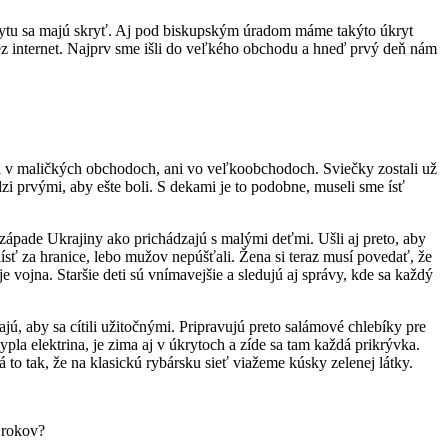
úkrytu sa majú skryť. Aj pod biskupským úradom máme takýto úkryt
cez internet. Najprv sme išli do veľkého obchodu a hneď prvý deň nám
ni v maličkých obchodoch, ani vo veľkoobchodoch. Sviečky zostali už
zi prvými, aby ešte boli. S dekami je to podobne, museli sme ísť
západe Ukrajiny ako prichádzajú s malými deťmi. Ušli aj preto, aby
dísť za hranice, lebo mužov nepúšťali. Žena si teraz musí povedať, že
je vojna. Staršie deti sú vnímavejšie a sledujú aj správy, kde sa každý
jú, aby sa cítili užitočnými. Pripravujú preto salámové chlebíky pre
la elektrina, je zima aj v úkrytoch a zíde sa tam každá prikrývka.
to tak, že na klasickú rybársku sieť viažeme kúsky zelenej látky.
 rokov?