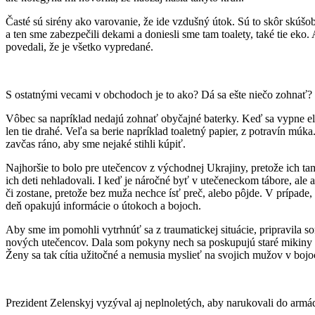
Časté sú sirény ako varovanie, že ide vzdušný útok. Sú to skôr skúš
a ten sme zabezpečili dekami a doniesli sme tam toalety, také tie e
povedali, že je všetko vypredané.
S ostatnými vecami v obchodoch je to ako? Dá sa ešte niečo zohnať?
Vôbec sa napríklad nedajú zohnať obyčajné baterky. Keď sa vypne ele
len tie drahé. Veľa sa berie napríklad toaletný papier, z potravín mú
zavčas ráno, aby sme nejaké stihli kúpiť.
Najhoršie to bolo pre utečencov z východnej Ukrajiny, pretože ich t
ich deti nehladovali. I keď je náročné byť v utečeneckom tábore, ale 
či zostane, pretože bez muža nechce ísť preč, alebo pôjde. V prípade, k
deň opakujú informácie o útokoch a bojoch.
Aby sme im pomohli vytrhnúť sa z traumatickej situácie, pripravila so
nových utečencov. Dala som pokyny nech sa poskupujú staré mikiny a k
Ženy sa tak cítia užitočné a nemusia myslieť na svojich mužov v bojo
Prezident Zelenskyj vyzýval aj neplnoletých, aby narukovali do armád