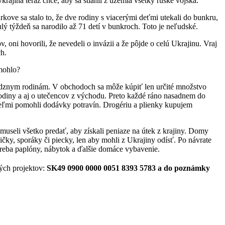
rajina teraz chce, aby sa stiahli z územia všetky ruské vojská.
arkove sa stalo to, že dve rodiny s viacerými deťmi utekali do bunkru,
ulý týždeň sa narodilo až 71 detí v bunkroch. Toto je neľudské.
, oni hovorili, že nevedeli o invázii a že pôjde o celú Ukrajinu. Vraj
ch.
omohlo?
údznym rodinám. V obchodoch sa môže kúpiť len určité množstvo
rodiny a aj o utečencov z východu. Preto každé ráno nasadnem do
veľmi pomohli dodávky potravín. Drogériu a plienky kupujem
museli všetko predať, aby získali peniaze na útek z krajiny. Domy
čky, sporáky či piecky, len aby mohli z Ukrajiny odísť. Po návrate
treba paplóny, nábytok a ďalšie domáce vybavenie.
ých projektov:
SK49 0900 0000 0051 8393 5783 a do poznámky