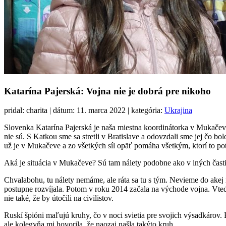
Katarína Pajerská: Vojna nie je dobrá pre nikoho
pridal: charita | dátum: 11. marca 2022 | kategória:
Ukrajina
Slovenka Katarína Pajerská je naša miestna koordinátorka v Mukačeve
nie sú. S Katkou sme sa stretli v Bratislave a odovzdali sme jej čo b
už je v Mukačeve a zo všetkých síl opäť pomáha všetkým, ktorí to pot
Aká je situácia v Mukačeve? Sú tam nálety podobne ako v iných čast
Chvalabohu, tu nálety nemáme, ale ráta sa tu s tým. Nevieme do akej m
postupne rozvíjala. Potom v roku 2014 začala na východe vojna. Vtedy 
nie také, že by útočili na civilistov.
Ruskí špióni maľujú kruhy, čo v noci svietia pre svojich výsadkárov.
ale kolegyňa mi hovorila, že naozaj našla takýto kruh.