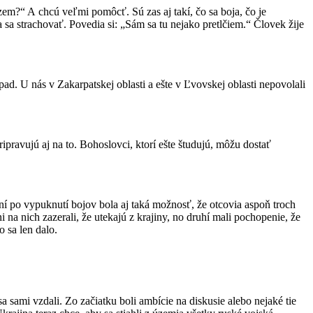
zem?“ A chcú veľmi pomôcť. Sú zas aj takí, čo sa boja, čo je
a sa strachovať. Povedia si: „Sám sa tu nejako pretlčiem.“ Človek žije
pad. U nás v Zakarpatskej oblasti a ešte v Ľvovskej oblasti nepovolali
pravujú aj na to. Bohoslovci, ktorí ešte študujú, môžu dostať
ár dní po vypuknutí bojov bola aj taká možnosť, že otcovia aspoň troch
 na nich zazerali, že utekajú z krajiny, no druhí mali pochopenie, že
o sa len dalo.
a sami vzdali. Zo začiatku boli ambície na diskusie alebo nejaké tie