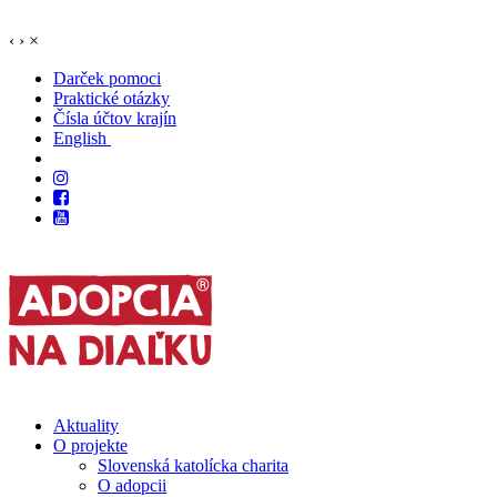
‹
›
×
Darček pomoci
Praktické otázky
Čísla účtov krajín
English
Aktuality
O projekte
Slovenská katolícka charita
O adopcii