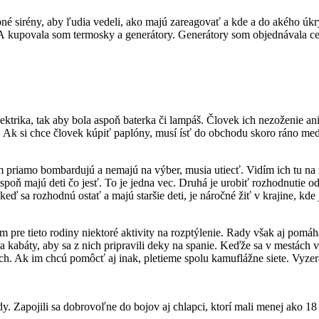
obné sirény, aby ľudia vedeli, ako majú zareagovať a kde a do akého 
ko. A kupovala som termosky a generátory. Generátory som objednávala 
ktrika, tak aby bola aspoň baterka či lampáš. Človek ich nezoženie a
ka. Ak si chce človek kúpiť paplóny, musí ísť do obchodu skoro ráno med
am priamo bombardujú a nemajú na výber, musia utiecť. Vidím ich tu na 
aspoň majú deti čo jesť. To je jedna vec. Druhá je urobiť rozhodnutie o
eď sa rozhodnú ostať a majú staršie deti, je náročné žiť v krajine, kde 
m pre tieto rodiny niektoré aktivity na rozptýlenie. Rady však aj pomáha
abáty, aby sa z nich pripravili deky na spanie. Keďže sa v mestách vyp
ch. Ak im chcú pomôcť aj inak, pletieme spolu kamuflážne siete. Vyzerá 
y. Zapojili sa dobrovoľne do bojov aj chlapci, ktorí mali menej ako 18