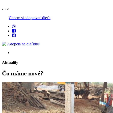
‹
›
×
Chcem si adoptovať dieťa
Aktuality
Čo máme
nové?