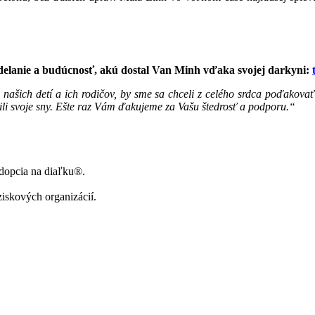
vzdelanie a budúcnosť, akú dostal Van Minh vďaka svojej darkyni:
našich detí a ich rodičov, by sme sa chceli z celého srdca poďakov
nili svoje sny. Ešte raz Vám ďakujeme za Vašu štedrosť a podporu.“
Adopcia na diaľku®.
ziskových organizácií.