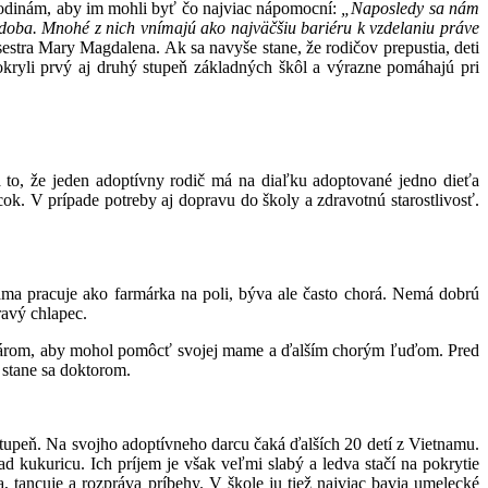
 rodinám, aby im mohli byť čo najviac nápomocní:
„Naposledy sa nám
hudoba. Mnohé z nich vnímajú ako najväčšiu bariéru k vzdelaniu práve
estra Mary Magdalena. Ak sa navyše stane, že rodičov prepustia, deti
okryli prvý aj druhý stupeň základných škôl a výrazne pomáhajú pri
to, že jeden adoptívny rodič má na diaľku adoptované jedno dieťa
. V prípade potreby aj dopravu do školy a zdravotnú starostlivosť.
ama pracuje ako farmárka na poli, býva ale často chorá. Nemá dobrú
ravý chlapec.
ať lekárom, aby mohol pomôcť svojej mame a ďalším chorým ľuďom. Pred
 stane sa doktorom.
stupeň. Na svojho adoptívneho darcu čaká ďalších 20 detí z Vietnamu.
 kukuricu. Ich príjem je však veľmi slabý a ledva stačí na pokrytie
 tancuje a rozpráva príbehy. V škole ju tiež najviac bavia umelecké