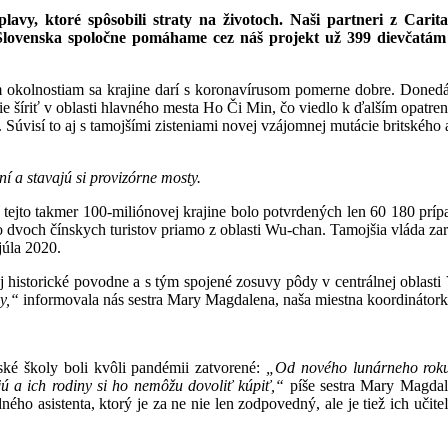
plavy, ktoré spôsobili straty na životoch. Naši partneri z Car
lovenska spoločne pomáhame cez náš projekt už 399 dievčatám 
okolnostiam sa krajine darí s koronavírusom pomerne dobre. Donedávn
šie šíriť v oblasti hlavného mesta Ho Či Min, čo viedlo k ďalším opat
Súvisí to aj s tamojšími zisteniami novej vzájomnej mutácie britského 
 a stavajú si provizórne mosty.
 tejto takmer 100-miliónovej krajine bolo potvrdených len 60 180 príp
 o dvoch čínskych turistov priamo z oblasti Wu-chan. Tamojšia vláda za
júla 2020.
aj historické povodne a s tým spojené zosuvy pôdy v centrálnej oblast
vy,“
informovala nás sestra Mary Magdalena, naša miestna koordinátork
ské školy boli kvôli pandémii zatvorené:
„Od nového lunárneho roku 
ú a ich rodiny si ho nemôžu dovoliť kúpiť,“
píše sestra Mary Magdalen
ho asistenta, ktorý je za ne nie len zodpovedný, ale je tiež ich uči