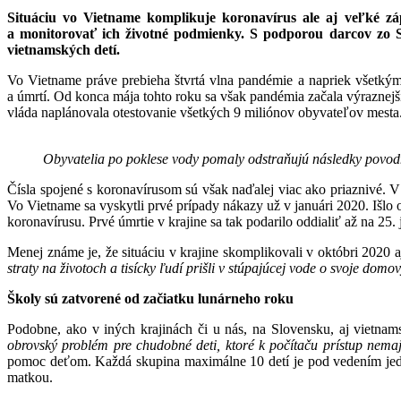
Situáciu vo Vietname komplikuje koronavírus ale aj veľké zá
a monitorovať ich životné podmienky. S podporou darcov zo S
vietnamských detí.
Vo Vietname práve prebieha štvrtá vlna pandémie a napriek všetkým 
a úmrtí. Od konca mája tohto roku sa však pandémia začala výraznej
vláda naplánovala otestovanie všetkých 9 miliónov obyvateľov mesta. 
Obyvatelia po poklese vody pomaly odstraňujú následky povodní
Čísla spojené s koronavírusom sú však naďalej viac ako priaznivé. V
Vo Vietname sa vyskytli prvé prípady nákazy už v januári 2020. Išlo
koronavírusu. Prvé úmrtie v krajine sa tak podarilo oddialiť až na 25. 
Menej známe je, že situáciu v krajine skomplikovali v októbri 2020 
straty na životoch a tisícky ľudí prišli v stúpajúcej vode o svoje domo
Školy sú zatvorené od začiatku lunárneho roku
Podobne, ako v iných krajinách či u nás, na Slovensku, aj vietnam
obrovský problém pre chudobné deti, ktoré k počítaču prístup nemaj
pomoc deťom. Každá skupina maximálne 10 detí je pod vedením jedné
matkou.