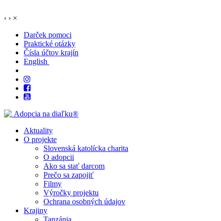
‹
›
×
Darček pomoci
Praktické otázky
Čísla účtov krajín
English
Aktuality
O projekte
Slovenská katolícka charita
O adopcii
Ako sa stať darcom
Prečo sa zapojiť
Filmy
Výročky projektu
Ochrana osobných údajov
Krajiny
Tanzánia