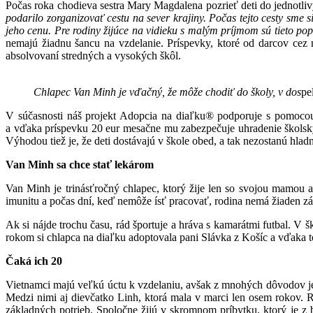
Počas roka chodieva sestra Mary Magdalena pozrieť deti do jednotli
podarilo zorganizovať cestu na sever krajiny. Počas tejto cesty sme
jeho cenu. Pre rodiny žijúce na vidieku s malým príjmom sú tieto 
nemajú žiadnu šancu na vzdelanie. Príspevky, ktoré od darcov cez 
absolvovaní stredných a vysokých škôl.
Chlapec Van Minh je vďačný, že môže chodiť do školy, v dos
pe
V súčasnosti náš projekt Adopcia na diaľku® podporuje s pomocou
a vďaka príspevku 20 eur mesačne mu zabezpečuje uhradenie školský
Výhodou tiež je, že deti dostávajú v škole obed, a tak nezostanú hlad
Van Minh sa chce stať lekárom
Van Minh je trinásťročný chlapec, ktorý žije len so svojou mamou 
imunitu a počas dní, keď nemôže ísť pracovať, rodina nemá žiaden zár
Ak si nájde trochu času, rád športuje a hráva s kamarátmi futbal. V
rokom si chlapca na diaľku adoptovala pani Slávka z Košíc a vďaka 
Čaká ich 20
Vietnamci majú veľkú úctu k vzdelaniu, avšak z mnohých dôvodov je s
Medzi nimi aj dievčatko Linh, ktorá mala v marci len osem rokov. R
základných potrieb. Spoločne žijú v skromnom príbytku, ktorý je z 