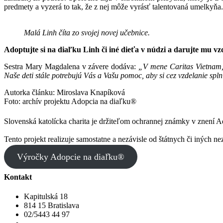
predmety a vyzerá to tak, že z nej môže vyrásť talentovaná umelkyňa.
Malá Linh číta zo svojej novej učebnice.
Adoptujte si na diaľku Linh či iné dieťa v núdzi a darujte mu 
Sestra Mary Magdalena v závere dodáva:
„V mene Caritas Vietnam, 
Naše deti stále potrebujú Vás a Vašu pomoc, aby si cez vzdelanie spl
Autorka článku: Miroslava Knapíková
Foto: archív projektu Adopcia na diaľku®
Slovenská katolícka charita je držiteľom ochrannej známky v znení 
Tento projekt realizuje samostatne a nezávisle od štátnych či iných ne
Výročky Adopcie na diaľku®
Kontakt
Kapitulská 18
814 15 Bratislava
02/5443 44 97