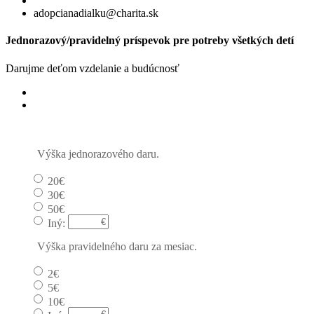
adopcianadialku@charita.sk
Jednorazový/pravidelný príspevok pre potreby všetkých detí
Darujme deťom vzdelanie a budúcnosť
Jednorazový
Pravidelný dar
Výška jednorazového daru.
20€
30€
50€
Iný:
Výška pravidelného daru za mesiac.
2€
5€
10€