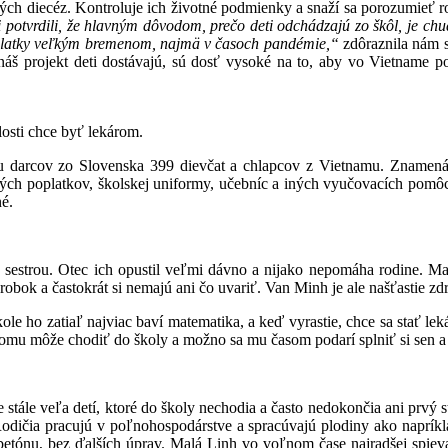
vých diecéz. Kontroluje ich životné podmienky a snaží sa porozumieť
 si potvrdili, že hlavným dôvodom, prečo deti odchádzajú zo škôl, je c
poplatky veľkým bremenom, najmä v časoch pandémie,“
zdôraznila nám s
náš projekt deti dostávajú, sú dosť vysoké na to, aby vo Vietname p
losti chce byť lekárom.
 darcov zo Slovenska 399 dievčat a chlapcov z Vietnamu. Znamená 
ch poplatkov, školskej uniformy, učebníc a iných vyučovacích pomôcok
né.
a sestrou. Otec ich opustil veľmi dávno a nijako nepomáha rodine. M
obok a častokrát si nemajú ani čo uvariť. Van Minh je ale našťastie zd
 škole ho zatiaľ najviac baví matematika, a keď vyrastie, chce sa st
tomu môže chodiť do školy a možno sa mu časom podarí splniť si sen a
tále veľa detí, ktoré do školy nechodia a často nedokončia ani prvý 
odičia pracujú v poľnohospodárstve a spracúvajú plodiny ako napríklad
betónu, bez ďalších úprav. Malá Linh vo voľnom čase najradšej spieva,