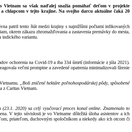
itas Vietnam sa však naďalej snažia pomáhať deťom v projekte
a chlapcom v tejto krajine. Na svojho darcu aktuálne čaká 20
a patril tento štát medzi krajiny s najnižšími počtami infikovaných
reniam, okrem zákazu zhromažďovania a zastavenia premávky do mesta,
a indického variantu.
adov ochorenia na Covid-19 a iba 334 úmrtí (informácie z júla 2021).
reagovala veľmi promptne a zavedené opatrenia minimalizovali šírenie
i Vietnamu
. „Boli zničené hektáre poľnohospodárskej pôdy, spôsobené
a z Caritas Vietnam.
(23.1. 2020) sa celý vyučovací proces konal online. Znamenalo to
a. V tejto súvislosti je vo Vietname dôležitá úloha asistentov a ich
teľom, priateľom, duchovným spoločníkom a niekedy ako ich otcom či