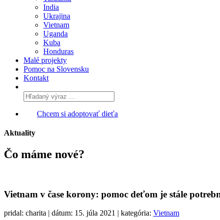
India
Ukrajina
Vietnam
Uganda
Kuba
Honduras
Malé projekty
Pomoc na Slovensku
Kontakt
Chcem si adoptovať dieťa
Aktuality
Čo máme
nové?
Vietnam v čase korony: pomoc deťom je stále potreb
pridal: charita | dátum: 15. júla 2021 | kategória:
Vietnam