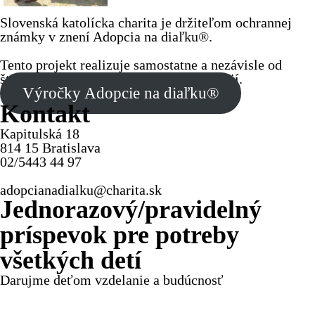
Slovenská katolícka charita je držiteľom ochrannej
známky v znení Adopcia na diaľku®.
Tento projekt realizuje samostatne a nezávisle od
štátnych či iných neziskových organizácií.
Výročky Adopcie na diaľku®
Kontakt
Kapitulská 18
814 15 Bratislava
02/5443 44 97
adopcianadialku@charita.sk
Jednorazový/pravidelný
príspevok pre potreby
všetkých detí
Darujme deťom vzdelanie a budúcnosť
Jednorazový
Pravidelný dar