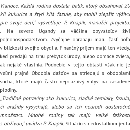
Vianoce. Každá rodina dostala balík, ktorý obsahoval 20
kíl kukurice a štyri kilá fazule, aby mohli zlepšiť výživu
pre svoje detí,“ vysvetľuje. P. Knapík, manažér projektu.
.
Na severe Ugandy sa väčšina obyvateľov živí
poľnohospodárstvom. Zvyčajne obrábajú malú časť poľa
v blízkosti svojho obydlia. Finančný príjem majú len vtedy,
keď predajú na trhu prebytok úrody, alebo domáce zviera,
ak nejaké vlastnia. Podnebie v tejto oblasti však nie je
veľmi prajné. Obdobia dažďov sa striedajú s obdobiami
sucha, ktoré majú často nepriaznivý vplyv na zasadené
plodiny.
„
Tradičné potraviny ako kukurica, sladké zemiaky, fazuľa,
či arašidy vysychajú, alebo sa ich neurodí dostatočné
množstvo. Mnohé rodiny tak majú veľké ťažkosti
s obživou,“ uvádza P. Knapík.
Situáciu s nedostatkom jedla