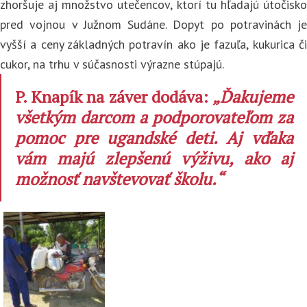
zhoršuje aj množstvo utečencov, ktorí tu hľadajú útočisko
pred vojnou v Južnom Sudáne. Dopyt po potravinách je
vyšší a ceny základných potravín ako je fazuľa, kukurica či
cukor, na trhu v súčasnosti výrazne stúpajú.
P. Knapík na záver dodáva:
„Ďakujeme
všetkým darcom a podporovateľom za
pomoc pre ugandské deti. Aj vďaka
vám majú zlepšenú výživu, ako aj
možnosť navštevovať školu.“