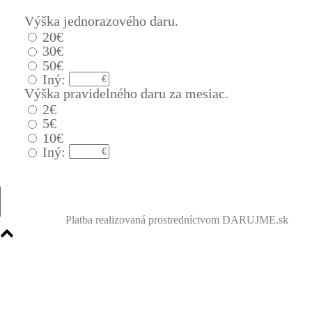
Výška jednorazového daru.
20€
30€
50€
Iný:
Výška pravidelného daru za mesiac.
2€
5€
10€
Iný:
Platba realizovaná prostredníctvom DARUJME.sk