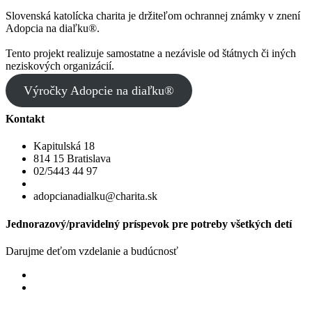
Slovenská katolícka charita je držiteľom ochrannej známky v znení
Adopcia na diaľku®.
Tento projekt realizuje samostatne a nezávisle od štátnych či iných
neziskových organizácií.
Výročky Adopcie na diaľku®
Kontakt
Kapitulská 18
814 15 Bratislava
02/5443 44 97
adopcianadialku@charita.sk
Jednorazový/pravidelný príspevok pre potreby všetkých detí
Darujme deťom vzdelanie a budúcnosť
Jednorazový
Pravidelný dar