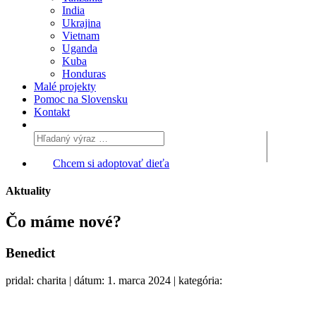
India
Ukrajina
Vietnam
Uganda
Kuba
Honduras
Malé projekty
Pomoc na Slovensku
Kontakt
Chcem si adoptovať dieťa
Aktuality
Čo máme
nové?
Benedict
pridal: charita | dátum: 1. marca 2024 | kategória: