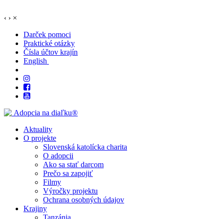
‹
›
×
Darček pomoci
Praktické otázky
Čísla účtov krajín
English
Aktuality
O projekte
Slovenská katolícka charita
O adopcii
Ako sa stať darcom
Prečo sa zapojiť
Filmy
Výročky projektu
Ochrana osobných údajov
Krajiny
Tanzánia