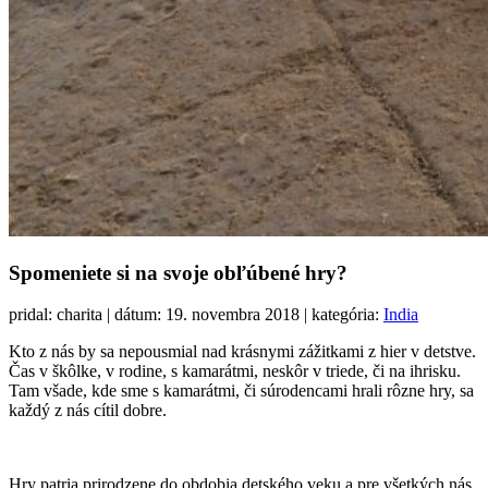
Spomeniete si na svoje obľúbené hry?
pridal: charita | dátum: 19. novembra 2018 | kategória:
India
Kto z nás by sa nepousmial nad krásnymi zážitkami z hier v detstve.
Čas v škôlke, v rodine, s kamarátmi, neskôr v triede, či na ihrisku.
Tam všade, kde sme s kamarátmi, či súrodencami hrali rôzne hry, sa
každý z nás cítil dobre.
Hry patria prirodzene do obdobia detského veku a pre všetkých nás