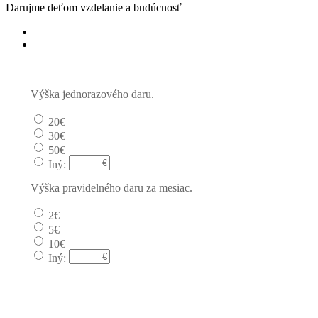
Darujme deťom vzdelanie a budúcnosť
Jednorazový
Pravidelný dar
Výška jednorazového daru.
20€
30€
50€
Iný:
Výška pravidelného daru za mesiac.
2€
5€
10€
Iný: