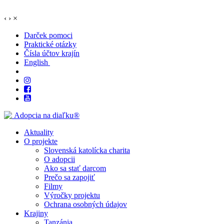
‹
›
×
Darček pomoci
Praktické otázky
Čísla účtov krajín
English
Aktuality
O projekte
Slovenská katolícka charita
O adopcii
Ako sa stať darcom
Prečo sa zapojiť
Filmy
Výročky projektu
Ochrana osobných údajov
Krajiny
Tanzánia