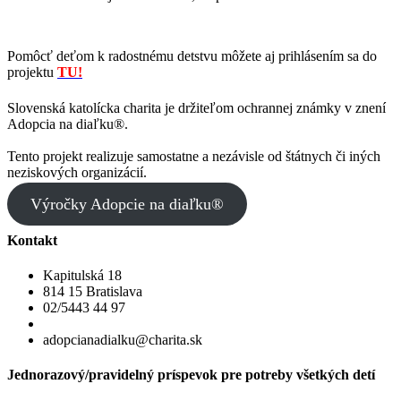
Pomôcť deťom k radostnému detstvu môžete aj prihlásením sa do
projektu
TU!
Slovenská katolícka charita je držiteľom ochrannej známky v znení
Adopcia na diaľku®.
Tento projekt realizuje samostatne a nezávisle od štátnych či iných
neziskových organizácií.
Výročky Adopcie na diaľku®
Kontakt
Kapitulská 18
814 15 Bratislava
02/5443 44 97
adopcianadialku@charita.sk
Jednorazový/pravidelný príspevok pre potreby všetkých detí