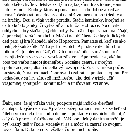
boli takéto chvíle v detstve asi tými najkrajšími. Inak to nie je ani
u detí v Indii. Rodiny, ktorým pomáhame sú chudobné a keďže
nemajú častokrát prostriedky ani na obživu, nemajú prostriedky ani
na hračky. Deti si však vedia poradiť. Stačia kamienky, ktorými sa
dá triafať do jamky, či vytvárať z nich rôzne obrazce. Na chvíle
oddychu a hry stačia aj rýchle nohy. Najmä chlapci sa radi naháňajú,
či pretekajú v rýchlom behu. Medzi najobľúbenejšie hry indických
detí patrí aj hra Kabaddi alebo Hopscotch. Pamätáte si, keď ste ako
malí „skákali škôlku“? To je Hopscotch. Aj indické deti túto hru
milujú. Či je mierny dážď, či už len mokrá pôda s mlákami, nič
nestojí deťom v ceste za veselou zábavou. Spomeniete si, aká hra
bola tou vašou najobľúbenejšou? Sociálne centrá, s ktorými
spolupracujeme, dbajú o celkový rozvoj detí. Žiaci sa môžu počas
prestávok, či na hodinách športovania zahrať napríklad s loptou. Pre
pedagógov sú hry zároveň možnosťou, ako deti v triede učiť
vzájomnej spolupráci, komunikácii a utužovaniu vzťahov.
Ďakujeme, že aj vďaka vašej podpore majú indické dievčatá
a chlapci krajšie detstvo. Aj vďaka vašej pomoci nemusia sedieť od
útleho veku niekoľko hodín denne napríklad v obuvníckej dielni, či
celý deň pracovať ťažko na poli. Váš pravidelný dar im umožňuje
byť každý deň v škole, vzdelávať sa a môcť sa zahrať so svojimi
rovesníkmi. Ďakujeme za všetko, čo pre nich robíte.