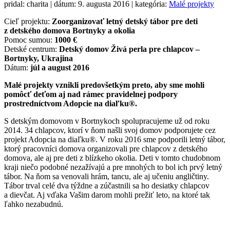
pridal: charita | dátum: 9. augusta 2016 | kategória:
Malé projekty
Cieľ projektu:
Zoorganizovať letný detský tábor pre deti
z detského domova Bortnyky a okolia
Pomoc sumou:
1000 €
Detské centrum:
Detský domov Živá perla pre chlapcov –
Bortnyky, Ukrajina
Dátum:
júl a august 2016
Malé projekty vznikli predovšetkým preto, aby sme mohli
pomôcť deťom aj nad rámec pravidelnej podpory
prostredníctvom Adopcie na diaľku®.
S detským domovom v Bortnykoch spolupracujeme už od roku
2014. 34 chlapcov, ktorí v ňom našli svoj domov podporujete cez
projekt Adopcia na diaľku®. V roku 2016 sme podporili letný tábor,
ktorý pracovníci domova organizovali pre chlapcov z detského
domova, ale aj pre deti z blízkeho okolia. Deti v tomto chudobnom
kraji niečo podobné nezažívajú a pre mnohých to bol ich prvý letný
tábor. Na ňom sa venovali hrám, tancu, ale aj učeniu angličtiny.
Tábor trval celé dva týždne a zúčastnili sa ho desiatky chlapcov
a dievčat. Aj vďaka Vašim darom mohli prežiť leto, na ktoré tak
ľahko nezabudnú.