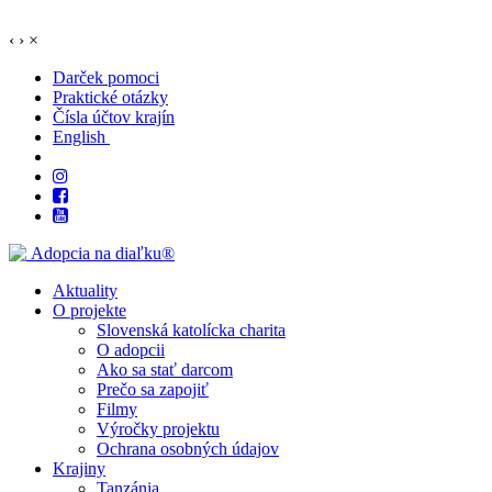
‹
›
×
Darček pomoci
Praktické otázky
Čísla účtov krajín
English
Aktuality
O projekte
Slovenská katolícka charita
O adopcii
Ako sa stať darcom
Prečo sa zapojiť
Filmy
Výročky projektu
Ochrana osobných údajov
Krajiny
Tanzánia