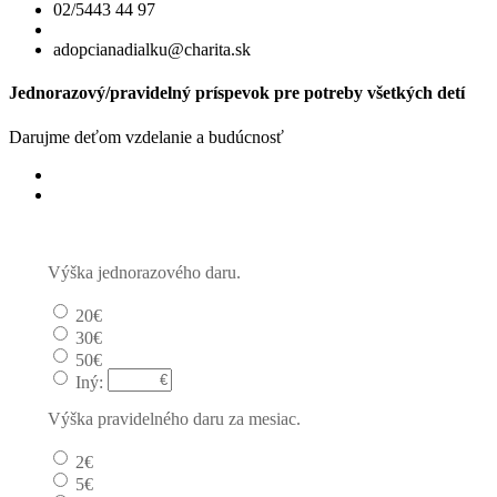
02/5443 44 97
adopcianadialku@charita.sk
Jednorazový/pravidelný príspevok pre potreby všetkých detí
Darujme deťom vzdelanie a budúcnosť
Jednorazový
Pravidelný dar
Výška jednorazového daru.
20€
30€
50€
Iný:
Výška pravidelného daru za mesiac.
2€
5€