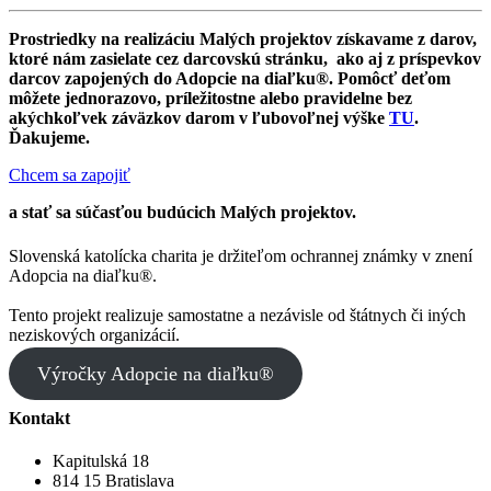
Prostriedky na realizáciu Malých projektov získavame z darov,
ktoré nám zasielate cez darcovskú stránku, ako aj z príspevkov
darcov zapojených do Adopcie na diaľku®. Pomôcť deťom
môžete jednorazovo, príležitostne alebo pravidelne bez
akýchkoľvek záväzkov darom v ľubovoľnej výške
TU
.
Ďakujeme.
Chcem sa zapojiť
a stať sa súčasťou budúcich Malých projektov.
Slovenská katolícka charita je držiteľom ochrannej známky v znení
Adopcia na diaľku®.
Tento projekt realizuje samostatne a nezávisle od štátnych či iných
neziskových organizácií.
Výročky Adopcie na diaľku®
Kontakt
Kapitulská 18
814 15 Bratislava