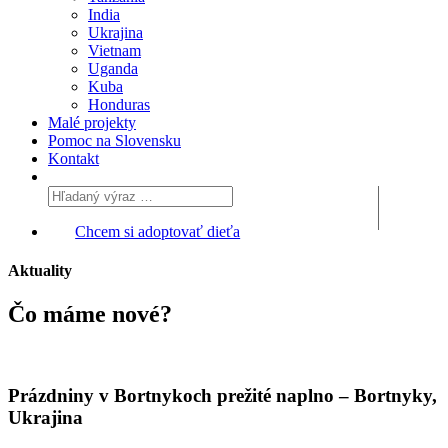
India
Ukrajina
Vietnam
Uganda
Kuba
Honduras
Malé projekty
Pomoc na Slovensku
Kontakt
Chcem si adoptovať dieťa
Aktuality
Čo máme
nové?
Prázdniny v Bortnykoch prežité naplno – Bortnyky,
Ukrajina