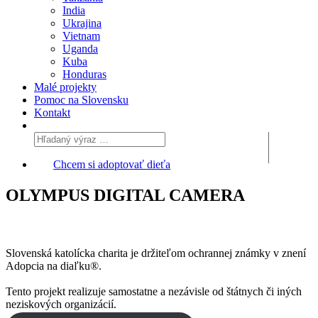
India
Ukrajina
Vietnam
Uganda
Kuba
Honduras
Malé projekty
Pomoc na Slovensku
Kontakt
Chcem si adoptovať dieťa
OLYMPUS DIGITAL CAMERA
Slovenská katolícka charita je držiteľom ochrannej známky v znení
Adopcia na diaľku®.
Tento projekt realizuje samostatne a nezávisle od štátnych či iných
neziskových organizácií.