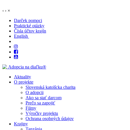
‹
›
×
Darček pomoci
Praktické otázky
Čísla účtov krajín
English
Aktuality
O projekte
Slovenská katolícka charita
O adopcii
Ako sa stať darcom
Prečo sa zapojiť
Filmy
Výročky projektu
Ochrana osobných údajov
Krajiny
Tanzánia