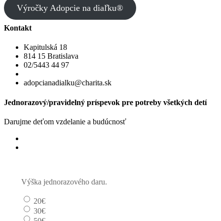
Výročky Adopcie na diaľku®
Kontakt
Kapitulská 18
814 15 Bratislava
02/5443 44 97
adopcianadialku@charita.sk
Jednorazový/pravidelný príspevok pre potreby všetkých detí
Darujme deťom vzdelanie a budúcnosť
Jednorazový
Pravidelný dar
Výška jednorazového daru.
20€
30€
50€