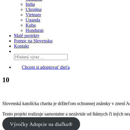
India
Ukrajina
Vietnam
Uganda
Kuba
Honduras
Malé projekty
Pomoc na Slovensku
Kontakt
Chcem si adoptovať dieťa
10
Slovenská katolícka charita je držiteľom ochrannej známky v znení 
Tento projekt realizuje samostatne a nezávisle od štátnych či iných ne
Výročky Adopcie na diaľku®