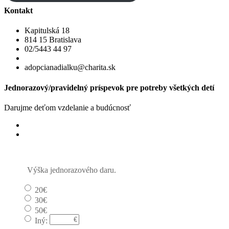
Kontakt
Kapitulská 18
814 15 Bratislava
02/5443 44 97
adopcianadialku@charita.sk
Jednorazový/pravidelný príspevok pre potreby všetkých detí
Darujme deťom vzdelanie a budúcnosť
Jednorazový
Pravidelný dar
Výška jednorazového daru.
20€
30€
50€
Iný: