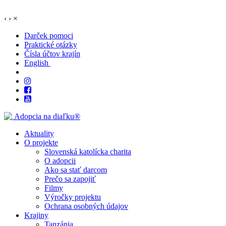
‹
›
×
Darček pomoci
Praktické otázky
Čísla účtov krajín
English
Aktuality
O projekte
Slovenská katolícka charita
O adopcii
Ako sa stať darcom
Prečo sa zapojiť
Filmy
Výročky projektu
Ochrana osobných údajov
Krajiny
Tanzánia