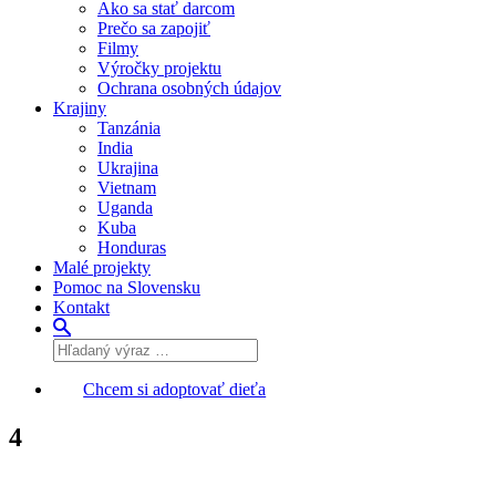
Ako sa stať darcom
Prečo sa zapojiť
Filmy
Výročky projektu
Ochrana osobných údajov
Krajiny
Tanzánia
India
Ukrajina
Vietnam
Uganda
Kuba
Honduras
Malé projekty
Pomoc na Slovensku
Kontakt
Chcem si adoptovať dieťa
4