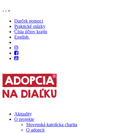
‹
›
×
Darček pomoci
Praktické otázky
Čísla účtov krajín
English
Aktuality
O projekte
Slovenská katolícka charita
O adopcii