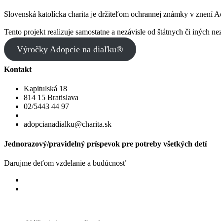
Slovenská katolícka charita je držiteľom ochrannej známky v znení 
Tento projekt realizuje samostatne a nezávisle od štátnych či iných ne
Výročky Adopcie na diaľku®
Kontakt
Kapitulská 18
814 15 Bratislava
02/5443 44 97
adopcianadialku@charita.sk
Jednorazový/pravidelný príspevok pre potreby všetkých detí
Darujme deťom vzdelanie a budúcnosť
Jednorazový
Pravidelný dar