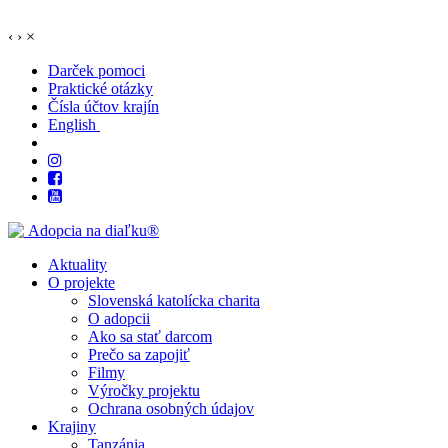
‹
›
×
Darček pomoci
Praktické otázky
Čísla účtov krajín
English
Aktuality
O projekte
Slovenská katolícka charita
O adopcii
Ako sa stať darcom
Prečo sa zapojiť
Filmy
Výročky projektu
Ochrana osobných údajov
Krajiny
Tanzánia