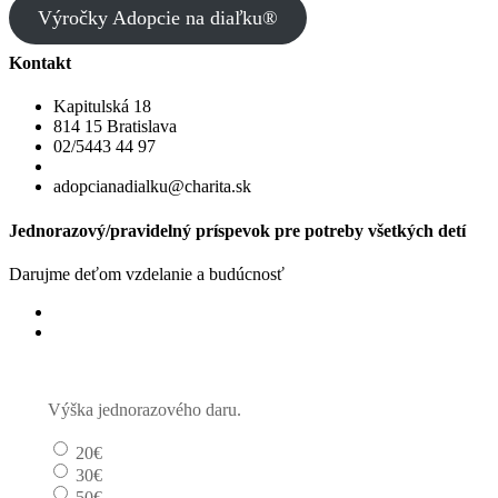
Výročky Adopcie na diaľku®
Kontakt
Kapitulská 18
814 15 Bratislava
02/5443 44 97
adopcianadialku@charita.sk
Jednorazový/pravidelný príspevok pre potreby všetkých detí
Darujme deťom vzdelanie a budúcnosť
Jednorazový
Pravidelný dar
Výška jednorazového daru.
20€
30€
50€