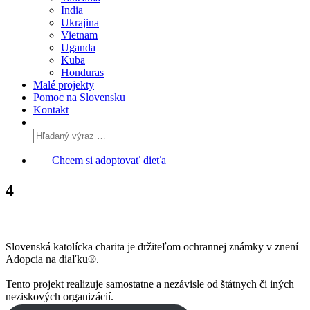
India
Ukrajina
Vietnam
Uganda
Kuba
Honduras
Malé projekty
Pomoc na Slovensku
Kontakt
Chcem si adoptovať dieťa
4
Slovenská katolícka charita je držiteľom ochrannej známky v znení
Adopcia na diaľku®.
Tento projekt realizuje samostatne a nezávisle od štátnych či iných
neziskových organizácií.