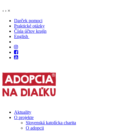
‹
›
×
Darček pomoci
Praktické otázky
Čísla účtov krajín
English
Aktuality
O projekte
Slovenská katolícka charita
O adopcii