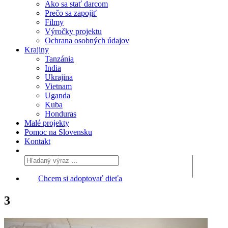
Ako sa stať darcom
Prečo sa zapojiť
Filmy
Výročky projektu
Ochrana osobných údajov
Krajiny
Tanzánia
India
Ukrajina
Vietnam
Uganda
Kuba
Honduras
Malé projekty
Pomoc na Slovensku
Kontakt
Chcem si adoptovať dieťa
3