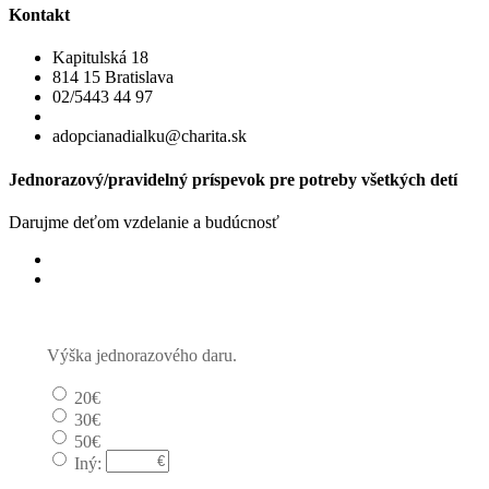
Kontakt
Kapitulská 18
814 15 Bratislava
02/5443 44 97
adopcianadialku@charita.sk
Jednorazový/pravidelný príspevok pre potreby všetkých detí
Darujme deťom vzdelanie a budúcnosť
Jednorazový
Pravidelný dar
Výška jednorazového daru.
20€
30€
50€
Iný: