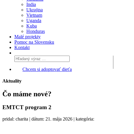
India
Ukrajina
Vietnam
Uganda
Kuba
Honduras
Malé projekty
Pomoc na Slovensku
Kontakt
Chcem si adoptovať dieťa
Aktuality
Čo máme
nové?
EMTCT program 2
pridal: charita | dátum: 21. mája 2026 | kategória: