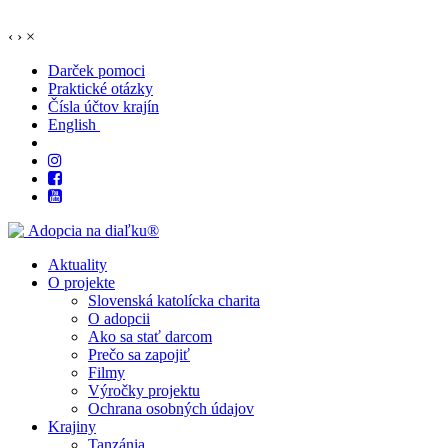
‹
›
×
Darček pomoci
Praktické otázky
Čísla účtov krajín
English
Aktuality
O projekte
Slovenská katolícka charita
O adopcii
Ako sa stať darcom
Prečo sa zapojiť
Filmy
Výročky projektu
Ochrana osobných údajov
Krajiny
Tanzánia