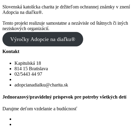
Slovenská katolícka charita je držiteľom ochrannej známky v znení
Adopcia na diaľku®.
Tento projekt realizuje samostatne a nezávisle od štátnych či iných
neziskových organizácií.
Výročky Adopcie na diaľku®
Kontakt
Kapitulská 18
814 15 Bratislava
02/5443 44 97
adopcianadialku@charita.sk
Jednorazový/pravidelný príspevok pre potreby všetkých detí
Darujme deťom vzdelanie a budúcnosť
Jednorazový
Pravidelný dar