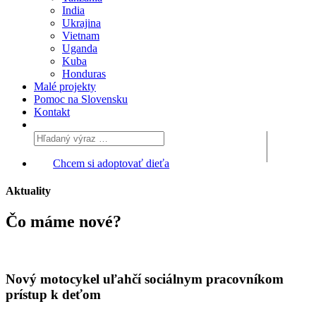
India
Ukrajina
Vietnam
Uganda
Kuba
Honduras
Malé projekty
Pomoc na Slovensku
Kontakt
Chcem si adoptovať dieťa
Aktuality
Čo máme
nové?
Nový motocykel uľahčí sociálnym pracovníkom
prístup k deťom