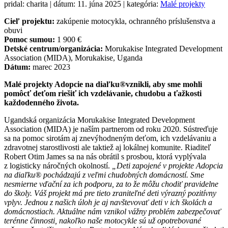
pridal: charita | dátum: 11. júna 2025 | kategória:
Malé projekty
Cieľ projektu:
zakúpenie motocykla, ochranného príslušenstva a
obuvi
Pomoc sumou:
1 900 €
Detské centrum/organizácia:
Morukakise Integrated Development
Association (MIDA), Morukakise, Uganda
Dátum:
marec 2023
Malé projekty Adopcie na diaľku®vznikli, aby sme mohli
pomôcť deťom riešiť ich vzdelávanie, chudobu a ťažkosti
každodenného života.
Ugandská organizácia Morukakise Integrated Development
Association (MIDA) je naším partnerom od roku 2020. Sústreďuje
sa na pomoc sirotám aj znevýhodneným deťom, ich vzdelávaniu a
zdravotnej starostlivosti ale taktiež aj lokálnej komunite. Riaditeľ
Robert Otim James sa na nás obrátil s prosbou, ktorá vyplývala
z logisticky náročných okolností.
„Deti zapojené v projekte Adopcia
na diaľku® pochádzajú z veľmi chudobných domácností. Sme
nesmierne vďační za ich podporu, za to že môžu chodiť pravidelne
do školy. Váš projekt má pre tieto zraniteľné deti výrazný pozitívny
vplyv. Jednou z našich úloh je aj navštevovať deti v ich školách a
domácnostiach. Aktuálne nám vznikol vážny problém zabezpečovať
terénne činnosti, nakoľko naše motocykle sú už opotrebované