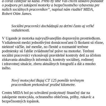
a čoraz častejšie sa kazia. Preto by sme Vás chceli láskavo požiadať
o podporu pri zakúpení motorky a bezpečnostného vybavenia pre
našich sociálnych pracovníkov“, napísal nám riaditeľ MIDA,
Robert Otim James.
Sociálni pracovníci dochádzajú za deťmi často aj veľké
vzdialenosti.
V Ugande je motorka najvyužívanejším dopravným prostriedkom.
Vzdialenosti medzi jednotlivými domácnosťami či školami sú rôzne,
niektoré väčšie, iné menšie, no členité a rozmanité terénne
podmienky sú ľahšie zvládnuteľné práve na motorke. Terénni
sociálni pracovníci vykonávajú pravidelné kontroly detí za účelom
získavania aktuálnych informácií, kontroly sociálnej, rodinnej
i zdravotnej situácie, zberu aktuálnych fotografií a dát a mnoho
iného.
Nový motocykel Bajaj CT 125 pomôže terénnym
pracovníkom prekonávať prašné kilometre.
Centru MIDA bol po schválení poskytnutý finančný dar na
zakúpenie motocykla, ochranného oblečenia, prilby, rukavíc a
bezpečnostných topánok.