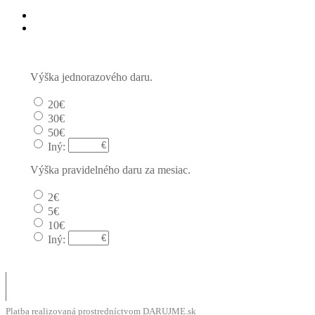
Jednorazový
Pravidelný dar
Výška jednorazového daru.
20€
30€
50€
Iný:
Výška pravidelného daru za mesiac.
2€
5€
10€
Iný:
Platba realizovaná prostredníctvom DARUJME.sk