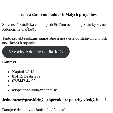
CHCEM SA ZAPOJIŤ
a stať sa súčasťou budúcich Malých projektov.
Slovenská katolícka charita je držiteľom ochrannej známky v znení
Adopcia na diaľku®.
Tento projekt realizuje samostatne a nezávisle od štátnych či iných
neziskových organizácií.
Výročky Adopcie na diaľku®
Kontakt
Kapitulská 18
814 15 Bratislava
02/5443 44 97
adopcianadialku@charita.sk
Jednorazový/pravidelný príspevok pre potreby všetkých detí
Darujme deťom vzdelanie a budúcnosť