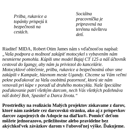
Sociálna
Prilba, rukavice a
pracovníčka je
topánky prispejú k
pripravená na
bezpečnosti na
terénnu návštevu
cestách.
detí.
Riaditeľ MIDA, Robert Otim James nám s vďačnosťou napísal:
„Vaša podpora a možnosť zakúpiť motocykel s vybavením nám
nesmierne pomohla. Kúpili sme model Bajaj CT 125 a náš účtovník
cestoval do Igangy, aby nám ju priviezol do kancelárie.
Motocyklové oblečenie, prilbu, rukavice a bezpečnostnú obuv sme
zakúpili v Kampale, hlavnom meste Ugandy. Chceme sa Vám veľmi
pekne poďakovať za Vašu osobitnú pozornosť, ktorú ste nám
venovali pri kúpe v poradí už druhého motocykla. Naše špeciálne
poďakovanie patrí všetkým darcom, nech Vás všetkých požehnáva
náš dobrý Boh, Spasiteľ a Darca života.“
Prostriedky na realizáciu Malých projektov získavame z darov,
ktoré nám zasielate cez darcovskú stránku, ako aj z príspevkov
darcov zapojených do Adopcie na diaľku®. Pomôcť deťom
môžete jednorazovo, príležitostne alebo pravidelne bez
akýchkoľvek záväzkov darom v ľubovoľnej výške. Ďakujeme.