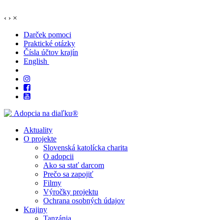
‹
›
×
Darček pomoci
Praktické otázky
Čísla účtov krajín
English
Aktuality
O projekte
Slovenská katolícka charita
O adopcii
Ako sa stať darcom
Prečo sa zapojiť
Filmy
Výročky projektu
Ochrana osobných údajov
Krajiny
Tanzánia