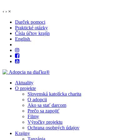
‹
›
×
Darček pomoci
Praktické otázky
Čísla účtov krajín
English
Aktuality
O projekte
Slovenská katolícka charita
O adopcii
Ako sa stať darcom
Prečo sa zapojiť
Filmy
Výročky projektu
Ochrana osobných údajov
Krajiny
Tanzánia