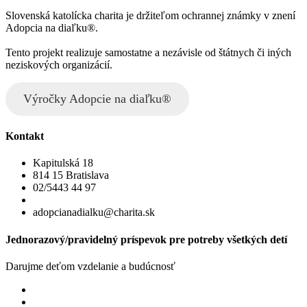
Slovenská katolícka charita je držiteľom ochrannej známky v znení
Adopcia na diaľku®.
Tento projekt realizuje samostatne a nezávisle od štátnych či iných
neziskových organizácií.
Výročky Adopcie na diaľku®
Kontakt
Kapitulská 18
814 15 Bratislava
02/5443 44 97
adopcianadialku@charita.sk
Jednorazový/pravidelný príspevok pre potreby všetkých detí
Darujme deťom vzdelanie a budúcnosť
Jednorazový
Pravidelný dar