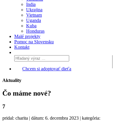
India
Ukrajina
Vietnam
Uganda
Kuba
Honduras
Malé projekty
Pomoc na Slovensku
Kontakt
Chcem si adoptovať dieťa
Aktuality
Čo máme
nové?
7
pridal: charita | dátum: 6. decembra 2023 | kategória: