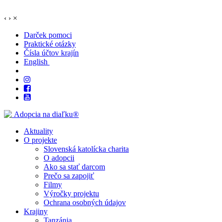
‹
›
×
Darček pomoci
Praktické otázky
Čísla účtov krajín
English
Aktuality
O projekte
Slovenská katolícka charita
O adopcii
Ako sa stať darcom
Prečo sa zapojiť
Filmy
Výročky projektu
Ochrana osobných údajov
Krajiny
Tanzánia