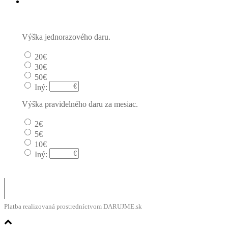
Pravidelný dar
Výška jednorazového daru.
20€
30€
50€
Iný:
Výška pravidelného daru za mesiac.
2€
5€
10€
Iný:
Platba realizovaná prostredníctvom DARUJME.sk