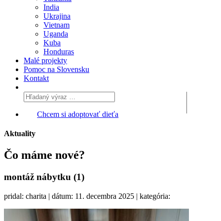
India
Ukrajina
Vietnam
Uganda
Kuba
Honduras
Malé projekty
Pomoc na Slovensku
Kontakt
Chcem si adoptovať dieťa
Aktuality
Čo máme
nové?
montáž nábytku (1)
pridal: charita | dátum: 11. decembra 2025 | kategória: