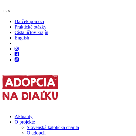
‹
›
×
Darček pomoci
Praktické otázky
Čísla účtov krajín
English
Aktuality
O projekte
Slovenská katolícka charita
O adopcii