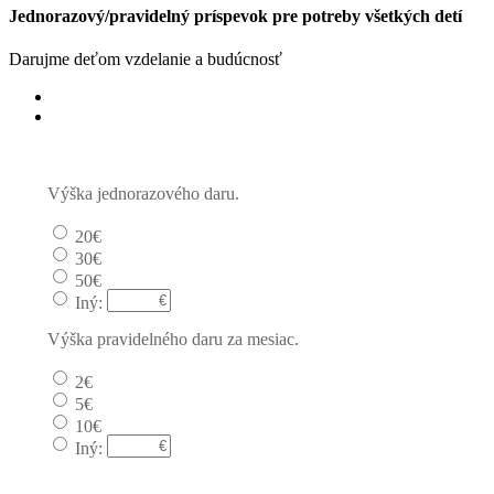
Jednorazový/pravidelný príspevok pre potreby všetkých detí
Darujme deťom vzdelanie a budúcnosť
Jednorazový
Pravidelný dar
Výška jednorazového daru.
20€
30€
50€
Iný:
Výška pravidelného daru za mesiac.
2€
5€
10€
Iný: