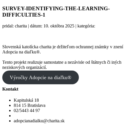
SURVEY-IDENTIFYING-THE-LEARNING-
DIFFICULTIES-1
pridal: charita | dátum: 10. októbra 2025 | kategória:
Slovenská katolícka charita je držiteľom ochrannej známky v znení
Adopcia na diaľku®.
Tento projekt realizuje samostatne a nezávisle od štátnych či iných
neziskových organizácií.
Výročky Adopcie na diaľku®
Kontakt
Kapitulská 18
814 15 Bratislava
02/5443 44 97
adopcianadialku@charita.sk