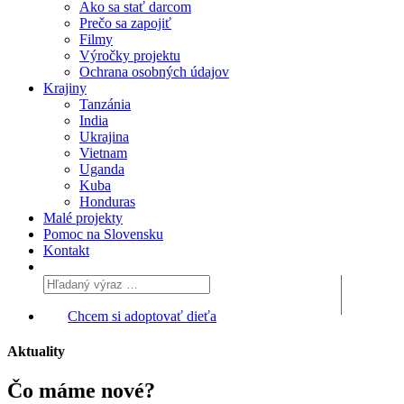
Ako sa stať darcom
Prečo sa zapojiť
Filmy
Výročky projektu
Ochrana osobných údajov
Krajiny
Tanzánia
India
Ukrajina
Vietnam
Uganda
Kuba
Honduras
Malé projekty
Pomoc na Slovensku
Kontakt
Chcem si adoptovať dieťa
Aktuality
Čo máme
nové?