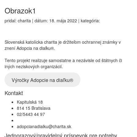
Obrazok1
pridal: charita | dátum: 18. mája 2022 | kategória:
Slovenská katolícka charita je držiteľom ochrannej známky v
znení Adopcia na diaľku®.
Tento projekt realizuje samostatne a nezávisle od štátnych či
iných neziskových organizácií.
Výročky Adopcie na diaľku®
Kontakt
Kapitulská 18
814 15 Bratislava
02/5443 44 97
adopcianadialku@charita.sk
Jednorazový/pravidelný príspevok pre potreby