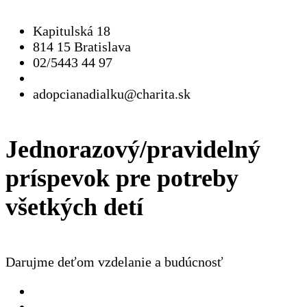
Kapitulská 18
814 15 Bratislava
02/5443 44 97
adopcianadialku@charita.sk
Jednorazový/pravidelný
príspevok pre potreby
všetkých detí
Darujme deťom vzdelanie a budúcnosť
Jednorazový
Pravidelný dar