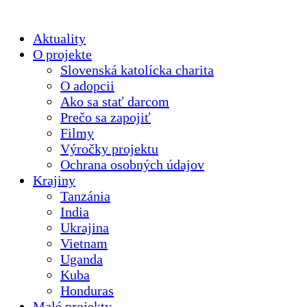
Aktuality
O projekte
Slovenská katolícka charita
O adopcii
Ako sa stať darcom
Prečo sa zapojiť
Filmy
Výročky projektu
Ochrana osobných údajov
Krajiny
Tanzánia
India
Ukrajina
Vietnam
Uganda
Kuba
Honduras
Malé projekty