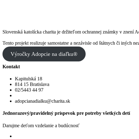
Slovenská katolícka charita je držiteľom ochrannej známky v znení 
Tento projekt realizuje samostatne a nezávisle od štátnych či iných ne
Výročky Adopcie na diaľku®
Kontakt
Kapitulská 18
814 15 Bratislava
02/5443 44 97
adopcianadialku@charita.sk
Jednorazový/pravidelný príspevok pre potreby všetkých detí
Darujme deťom vzdelanie a budúcnosť
Jednorazový