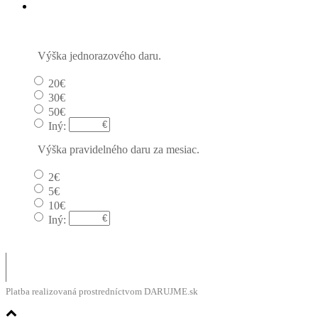
Pravidelný dar
Výška jednorazového daru.
20€
30€
50€
Iný:
Výška pravidelného daru za mesiac.
2€
5€
10€
Iný:
Platba realizovaná prostredníctvom DARUJME.sk