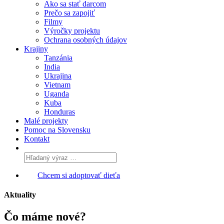
Ako sa stať darcom
Prečo sa zapojiť
Filmy
Výročky projektu
Ochrana osobných údajov
Krajiny
Tanzánia
India
Ukrajina
Vietnam
Uganda
Kuba
Honduras
Malé projekty
Pomoc na Slovensku
Kontakt
Chcem si adoptovať dieťa
Aktuality
Čo máme
nové?