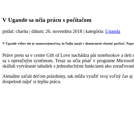
V Ugande sa učia prácu s počítačom
pridal: charita | dátum: 26. novembra 2018 | kategória:
Uganda
V Ugande vôbec nie je samozrejmosťou, že ľudia majú v domácnosti vlastný počítač. Naprie
Práve preto sa v centre Gift of Love nachádza pár notebookov a deti
sa s operačným systémom. Teraz sa učia písať v programe Microsoft
skúšali vytváranie tabuliek s jednoduchými funkciami ako zoraďovanie,
Aktuálne začali deťom prázdniny, tak môžu využiť svoj voľný čas a
dospelosti nájsť si lepšiu prácu.