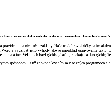
k tomu sa na väčšine škôl už nachádzajú, aby sa deti zoznámili so základmi fungovania. Boh
 sa pravidelne na nich učia základy. Naše tri dobrovoľníčky sa im aktí
 Word a využívať jeho výhody ako je napríklad upravovanie textu. O
 suma a iné. Veľmi ich baví rýchlo písať a pretekajú sa, kto rýchlejšie 
j týmto spôsobom. Či už zdokonaľovaním sa v bežných programoch alebo