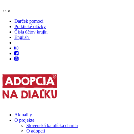
‹
›
×
Darček pomoci
Praktické otázky
Čísla účtov krajín
English
Aktuality
O projekte
Slovenská katolícka charita
O adopcii