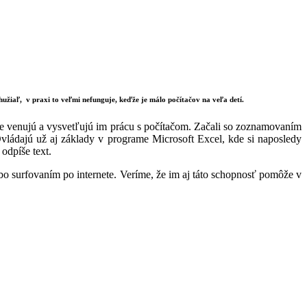
užiaľ, v praxi to veľmi nefunguje, keďže je málo počítačov na veľa detí.
vne venujú a vysvetľujú im prácu s počítačom. Začali so zoznamovaním
vládajú už aj základy v programe Microsoft Excel, kde si naposledy
odpíše text.
 surfovaním po internete. Veríme, že im aj táto schopnosť pomôže v