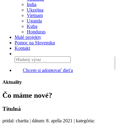
India
Ukrajina
Vietnam
Uganda
Kuba
Honduras
Malé projekty
Pomoc na Slovensku
Kontakt
Chcem si adoptovať dieťa
Aktuality
Čo máme
nové?
Titulná
pridal: charita | dátum: 8. apríla 2021 | kategória: