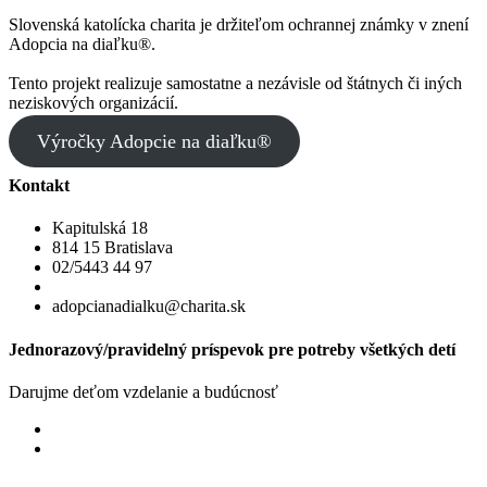
Slovenská katolícka charita je držiteľom ochrannej známky v znení
Adopcia na diaľku®.
Tento projekt realizuje samostatne a nezávisle od štátnych či iných
neziskových organizácií.
Výročky Adopcie na diaľku®
Kontakt
Kapitulská 18
814 15 Bratislava
02/5443 44 97
adopcianadialku@charita.sk
Jednorazový/pravidelný príspevok pre potreby všetkých detí
Darujme deťom vzdelanie a budúcnosť
Jednorazový
Pravidelný dar