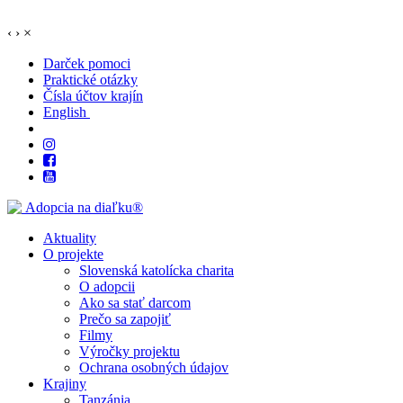
‹
›
×
Darček pomoci
Praktické otázky
Čísla účtov krajín
English
Aktuality
O projekte
Slovenská katolícka charita
O adopcii
Ako sa stať darcom
Prečo sa zapojiť
Filmy
Výročky projektu
Ochrana osobných údajov
Krajiny
Tanzánia