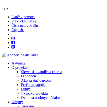
‹
›
×
Darček pomoci
Praktické otázky
Čísla účtov krajín
English
Aktuality
O projekte
Slovenská katolícka charita
O adopcii
Ako sa stať darcom
Prečo sa zapojiť
Filmy
Výročky projektu
Ochrana osobných údajov
Krajiny
Tanzánia