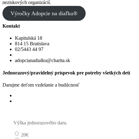
neziskových organizácií.
Výročky Adopcie na diaľku®
Kontakt
Kapitulská 18
814 15 Bratislava
02/5443 44 97
adopcianadialku@charita.sk
Jednorazový/pravidelný príspevok pre potreby všetkých detí
Darujme deťom vzdelanie a budúcnosť
Jednorazový
Pravidelný dar
Výška jednorazového daru.
20€