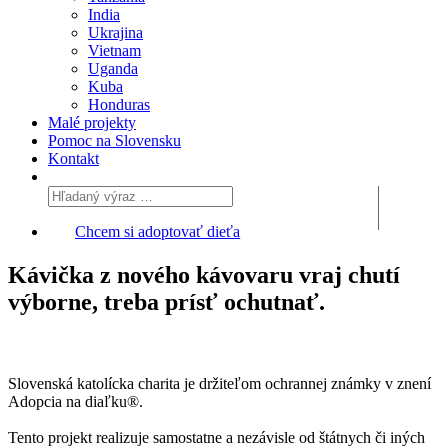
India
Ukrajina
Vietnam
Uganda
Kuba
Honduras
Malé projekty
Pomoc na Slovensku
Kontakt
Chcem si adoptovať dieťa
Kávička z nového kávovaru vraj chutí
výborne, treba prísť ochutnať.
Slovenská katolícka charita je držiteľom ochrannej známky v znení
Adopcia na diaľku®.
Tento projekt realizuje samostatne a nezávisle od štátnych či iných