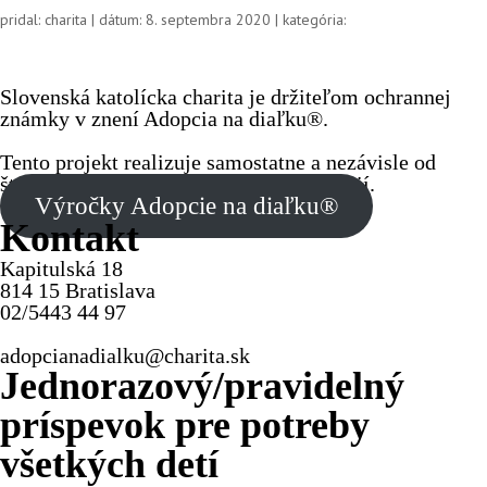
pridal: charita | dátum: 8. septembra 2020 | kategória:
Slovenská katolícka charita je držiteľom ochrannej
známky v znení Adopcia na diaľku®.
Tento projekt realizuje samostatne a nezávisle od
štátnych či iných neziskových organizácií.
Výročky Adopcie na diaľku®
Kontakt
Kapitulská 18
814 15 Bratislava
02/5443 44 97
adopcianadialku@charita.sk
Jednorazový/pravidelný
príspevok pre potreby
všetkých detí