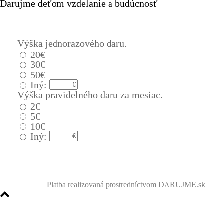
Darujme deťom vzdelanie a budúcnosť
Jednorazový
Pravidelný dar
Výška jednorazového daru.
20€
30€
50€
Iný:
Výška pravidelného daru za mesiac.
2€
5€
10€
Iný:
Platba realizovaná prostredníctvom DARUJME.sk