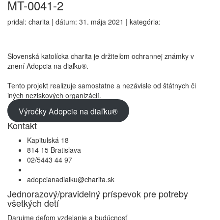
MT-0041-2
pridal: charita | dátum: 31. mája 2021 | kategória:
Slovenská katolícka charita je držiteľom ochrannej známky v
znení Adopcia na diaľku®.
Tento projekt realizuje samostatne a nezávisle od štátnych či
iných neziskových organizácií.
Výročky Adopcie na diaľku®
Kontakt
Kapitulská 18
814 15 Bratislava
02/5443 44 97
adopcianadialku@charita.sk
Jednorazový/pravidelný príspevok pre potreby
všetkých detí
Darujme deťom vzdelanie a budúcnosť