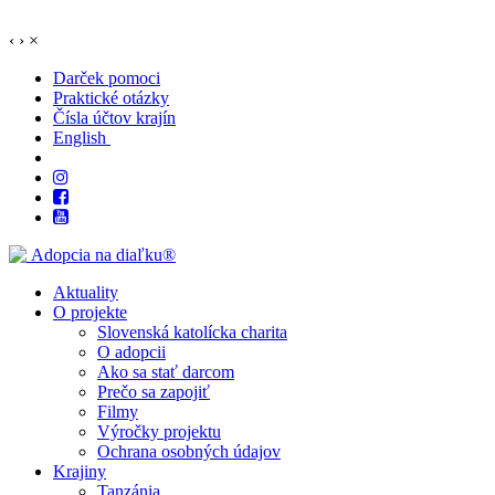
‹
›
×
Darček pomoci
Praktické otázky
Čísla účtov krajín
English
Aktuality
O projekte
Slovenská katolícka charita
O adopcii
Ako sa stať darcom
Prečo sa zapojiť
Filmy
Výročky projektu
Ochrana osobných údajov
Krajiny
Tanzánia