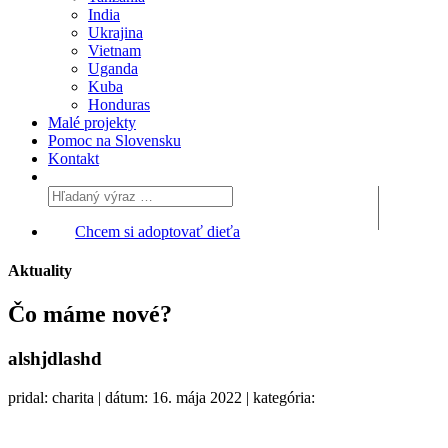
India
Ukrajina
Vietnam
Uganda
Kuba
Honduras
Malé projekty
Pomoc na Slovensku
Kontakt
Chcem si adoptovať dieťa
Aktuality
Čo máme
nové?
alshjdlashd
pridal: charita | dátum: 16. mája 2022 | kategória: