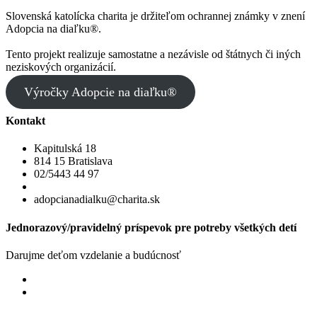
Slovenská katolícka charita je držiteľom ochrannej známky v znení
Adopcia na diaľku®.
Tento projekt realizuje samostatne a nezávisle od štátnych či iných
neziskových organizácií.
Výročky Adopcie na diaľku®
Kontakt
Kapitulská 18
814 15 Bratislava
02/5443 44 97
adopcianadialku@charita.sk
Jednorazový/pravidelný príspevok pre potreby všetkých detí
Darujme deťom vzdelanie a budúcnosť
Jednorazový
Pravidelný dar